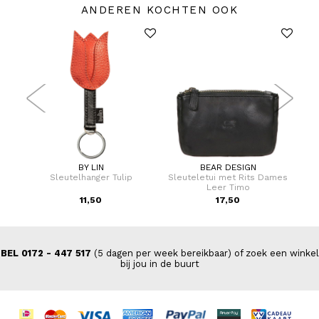
ANDEREN KOCHTEN OOK
BY LIN
BEAR DESIGN
rtas
Sleutelhanger Tulip
Sleuteletui met Rits Dames
Po
e
Leer Timo
11,50
17,50
BEL 0172 - 447 517
(5 dagen per week bereikbaar) of zoek een winkel
bij jou in de buurt