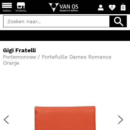
0
0
MENU
WINKEL
Gigi Fratelli
Portemonnee / Portefuille Dames Romance
Oranje