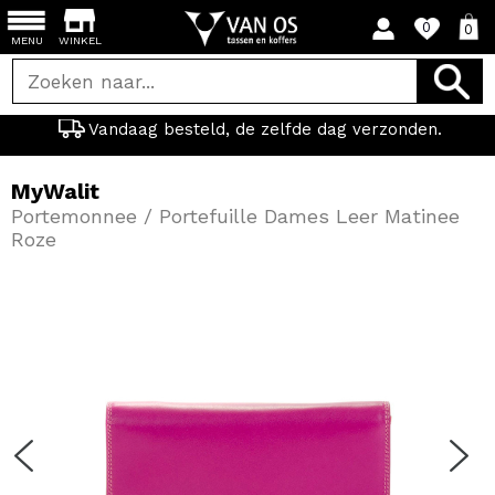
0
0
MENU
WINKEL
Vandaag besteld, de zelfde dag verzonden.
MyWalit
Portemonnee / Portefuille Dames Leer Matinee
Roze