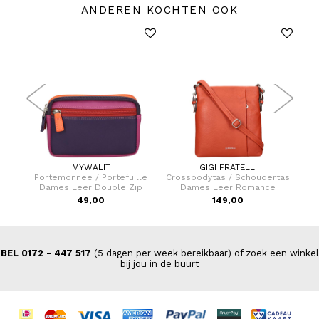
ANDEREN KOCHTEN OOK
MYWALIT
GIGI FRATELLI
lle
Portemonnee / Portefuille
Crossbodytas / Schoudertas
Dames Leer Double Zip
Dames Leer Romance
49,00
149,00
BEL 0172 - 447 517
(5 dagen per week bereikbaar) of zoek een winkel
bij jou in de buurt