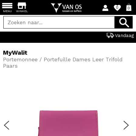
0
0
MENU
WINKEL
Vandaag besteld, de zelfde dag verz
MyWalit
Portemonnee / Portefuille Dames Leer Trifold
Paars