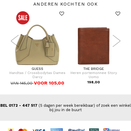
ANDEREN KOCHTEN OOK
GUESS
THE BRIDGE
lley
Handtas / Crossbodytas Dames
Heren portemonnee Story
R
k
Darcy
Uomo
Spor
VOOR 105,00
198,00
VAN 145,00
BEL 0172 - 447 517
(5 dagen per week bereikbaar) of zoek een winkel
bij jou in de buurt