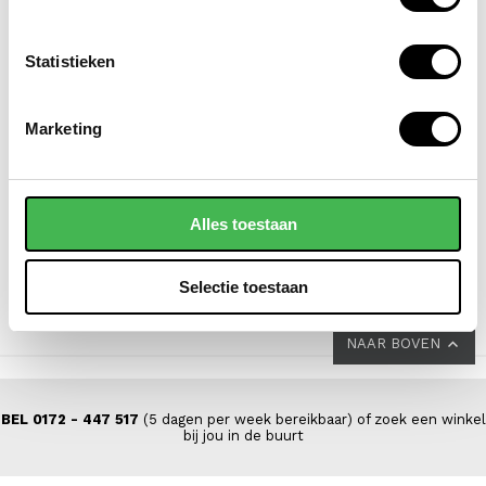
Statistieken
DSTRCT
SAMSONITE
Marketing
laptoptas / aktetas /
koffer / trolley /
werktas dames 14 inch
reiskoffer 69 cm
floater field leer
(medium) s'cure
Alles toestaan
VOOR 139,00
VOOR 149,00
VAN 199,00
VAN 229,00
Selectie toestaan
NAAR BOVEN
BEL 0172 - 447 517
(5 dagen per week bereikbaar) of zoek een winkel
bij jou in de buurt