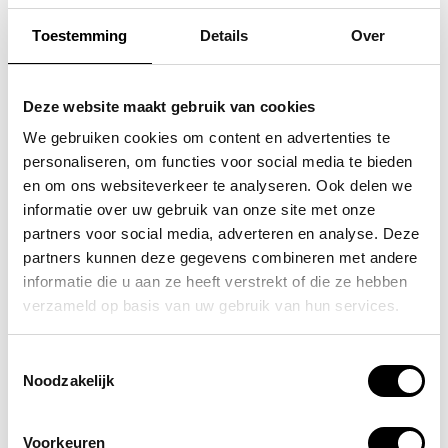
Toestemming
Details
Over
SAMSONITE
FLORA & CO
koffer / trolley /
grote schoudertas /
Deze website maakt gebruik van cookies
reiskoffer 75 cm (large)
handtas dames birina
We gebruiken cookies om content en advertenties te
personaliseren, om functies voor social media te bieden
s'cure
49,95
en om ons websiteverkeer te analyseren. Ook delen we
VOOR 159,00
VAN 249,00
informatie over uw gebruik van onze site met onze
partners voor social media, adverteren en analyse. Deze
partners kunnen deze gegevens combineren met andere
informatie die u aan ze heeft verstrekt of die ze hebben
POPULAIRE EN BEST VERKOCHT
verzameld op basis van uw gebruik van hun services.
Toestemmingsselectie
Noodzakelijk
Voorkeuren