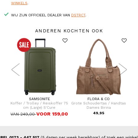
WINKELS
.
WIJ ZIJN OFFICIEEL DEALER VAN
DSTRCT
.
ANDEREN KOCHTEN OOK
SAMSONITE
FLORA & CO
s /
Koffer / Trolley / Reiskoffer 75
Grote Schoudertas / Handtas
Koff
iam
cm (Large) S'Cure
Dames Birina
VOOR 159,00
49,95
VAN 249,00
VAN
BEL 0172 - 447 517
(5 dagen per week bereikbaar) of zoek een winkel