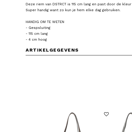
Deze riem van DSTRCT is 115 cm lang en past door de kleur b
Super handig want zo kun je hem elke dag gebruiken.
HANDIG OM TE WETEN
- Gespsluiting
- 115 cm lang
- 4 cm hoog
ARTIKELGEGEVENS
DSTRCT
DSTRCT
Heren Riem Leer 3 cm Breed 115
Heren Riem Leer 4 cm Bre
cm lang
cm Lang
39,95
29,95