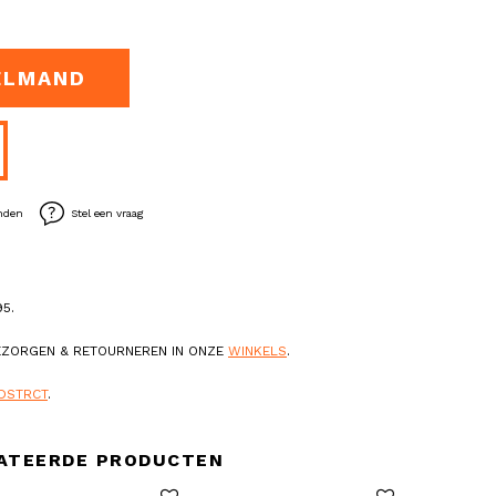
ELMAND
enden
Stel een vraag
5.
BEZORGEN & RETOURNEREN IN ONZE
WINKELS
.
DSTRCT
.
ATEERDE PRODUCTEN