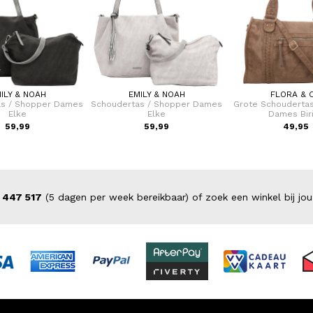
ILY & NOAH
EMILY & NOAH
FLORA & 
as / Shopper Dames
Schoudertas / Shopper Dames
Grote Schoudertas
Elke
Elke
Dames Bir
59,99
59,99
49,95
 447 517
(5 dagen per week bereikbaar) of zoek een winkel bij jou