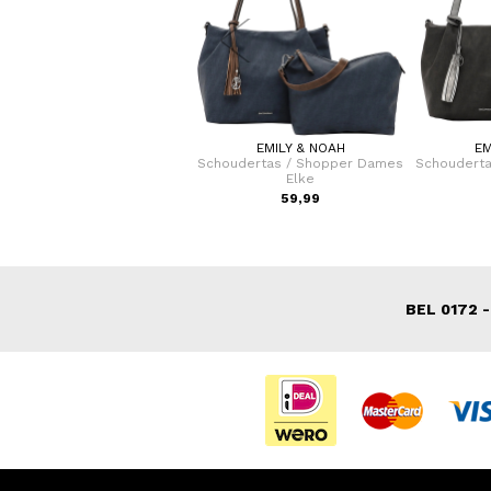
FLORA & CO
EMILY & NOAH
EM
Schoudertas / Handtas /
Schoudertas / Shopper Dames
Schoudert
Shopper Dames Isabella
Elke
49,95
59,99
BEL 0172 -