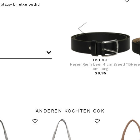
lauw bij elke outfit!
DSTRCT
DSTRCT
ed 95
Heren Riem Leer 4 cm Breed
Heren Riem Leer 4 cm Breed 115
Here
105 cm Lang
cm Lang
29,95
29,95
ANDEREN KOCHTEN OOK