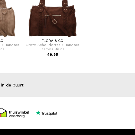
CO
FLORA & CO
FLORA & CO
 / Handtas
Grote Schoudertas / Handtas
Handtas / schouder tas Da
ina
Dames Birina
Laren
49,95
44,95
 in de buurt