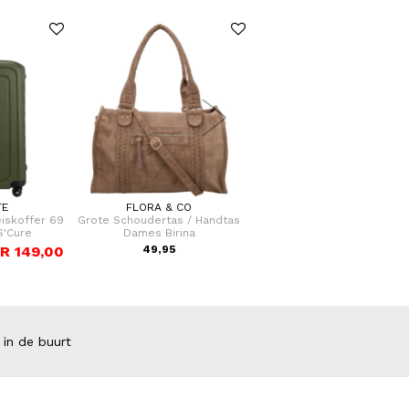
TE
FLORA & CO
KAPTEN & SON
eiskoffer 69
Grote Schoudertas / Handtas
Crossbodytas Skara Smal
S'Cure
Dames Birina
R 149,00
49,95
59,90
 in de buurt