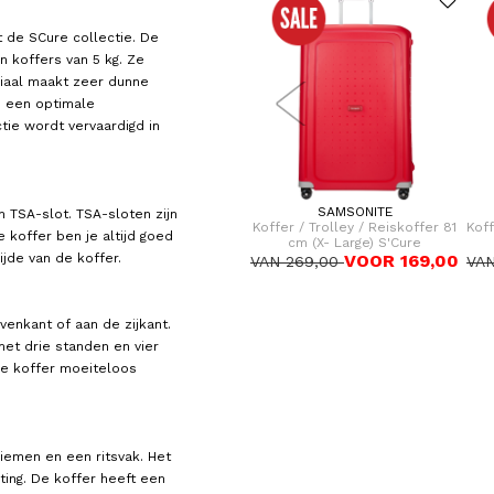
 de SCure collectie. De
en koffers van 5 kg. Ze
riaal maakt zeer dunne
en een optimale
tie wordt vervaardigd in
SAMSONITE
SAMSONITE
n TSA-slot. TSA-sloten zijn
er 75
Koffer / Trolley / Reiskoffer 69
Koffer / Trolley / Reiskoffer 81
Koff
 koffer ben je altijd goed
cm (Medium) S'Cure
cm (X- Large) S'Cure
jde van de koffer.
,00
VOOR 149,00
VOOR 169,00
VAN 229,00
VAN 269,00
VA
enkant of aan de zijkant.
et drie standen en vier
de koffer moeiteloos
iemen en een ritsvak. Het
ing. De koffer heeft een