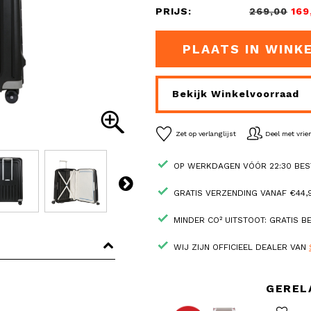
PRIJS:
269,00
169
PLAATS IN WINK
Bekijk Winkelvoorraad
Zet op verlanglijst
Deel met vri
OP WERKDAGEN VÓÓR 22:30 BES
GRATIS VERZENDING VANAF €44,9
MINDER CO² UITSTOOT: GRATIS 
WIJ ZIJN OFFICIEEL DEALER VAN
GEREL