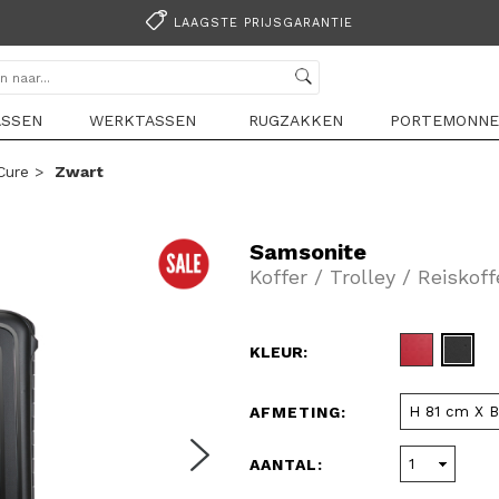
LAAGSTE PRIJSGARANTIE
ASSEN
WERKTASSEN
RUGZAKKEN
PORTEMONNE
Cure
>
Zwart
Samsonite
Koffer / Trolley / Reiskof
KLEUR:
AFMETING:
AANTAL: