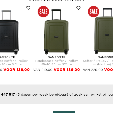
AMSONITE
SAMSONITE
SAMSONI
e Koffer / Trolley
Handbagage Koffer / Trolley
Koffer / Trolley / R
x20 cm S'Cure
55x40x20 cm S'Cure
cm (Medium) 
VOOR 139,00
VOOR 139,00
VOO
00
VAN 219,00
VAN 229,00
 447 517
(5 dagen per week bereikbaar) of zoek een winkel bij jou