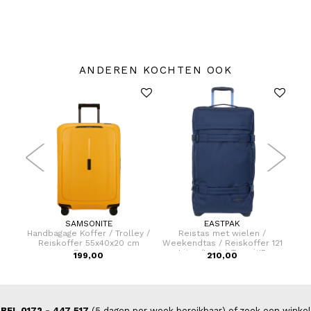
ANDEREN KOCHTEN OOK
SAMSONITE
EASTPAK
dtas
Handbagage Koffer / Trolley /
Reistas met wielen /
Han
Reiskoffer 55x40x20 cm
Weekendtas / Reiskoffer 121
R
Essens
Liter (Large) Transit'R
199,00
210,00
BEL 0172 - 447 517
(5 dagen per week bereikbaar) of zoek een winkel