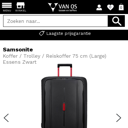
0
0
MENU
WINKEL
Laagste prijsgarantie
Samsonite
Koffer / Trolley / Reiskoffer 75 cm (Large)
Essens Zwart