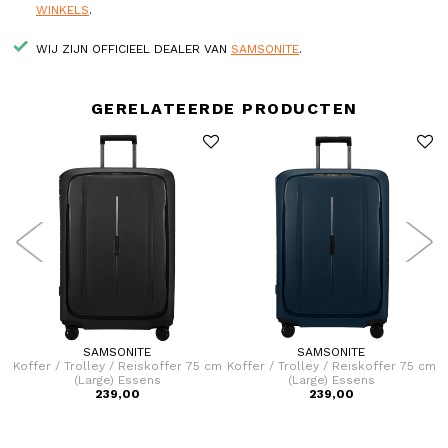
WINKELS
.
WIJ ZIJN OFFICIEEL DEALER VAN
SAMSONITE
.
GERELATEERDE PRODUCTEN
SAMSONITE
SAMSONITE
cm
Koffer / Trolley / Reiskoffer 75 cm
Koffer / Trolley / Reiskoffer 75 cm
K
(Large) Essens
(Large) Essens
239,00
239,00