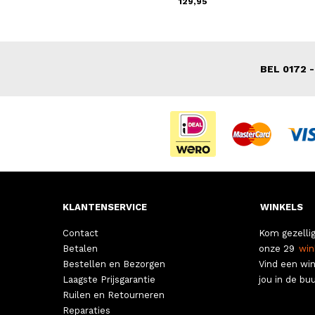
139,00
129,95
BEL 0172 -
KLANTENSERVICE
WINKELS
Contact
Kom gezellig
Betalen
onze 29
win
Bestellen en Bezorgen
Vind een win
Laagste Prijsgarantie
jou in de buu
Ruilen en Retourneren
Reparaties