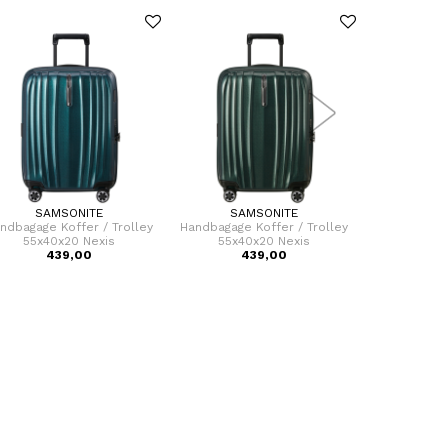
SAMSONITE
SAMSONITE
SAM
ndbagage Koffer / Trolley
Handbagage Koffer / Trolley
Handbagage 
55x40x20 Nexis
55x40x20 Nexis
55x40
439,00
439,00
4