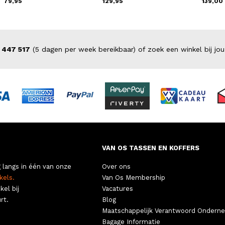
79,95
129,95
139,00
 447 517
(5 dagen per week bereikbaar) of zoek een winkel bij jou
VAN OS TASSEN EN KOFFERS
 langs in één van onze
Over ons
kels.
Van Os Membership
kel bij
Vacatures
rt.
Blog
Maatschappelijk Verantwoord Ondern
Bagage Informatie