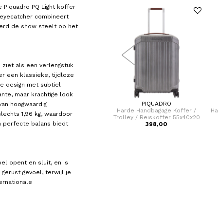
 Piquadro PQ Light koffer
e eyecatcher combineert
eerd de show steelt op het
 ziet als een verlengstuk
r een klassieke, tijdloze
nde design met subtiel
ante, maar krachtige look
SAMSONITE
PIQUADRO
van hoogwaardig
ey /
Handbagage Koffer / Trolley /
Harde Handbagage Koffer /
Ha
slechts 1,96 kg, waardoor
ssens
Reiskoffer 55x40x20 cm Essens
Trolley / Reiskoffer 55x40x20
n perfecte balans biedt
199,00
cm PQ Light
398,00
el opent en sluit, en is
gerust gevoel, terwijl je
ernationale