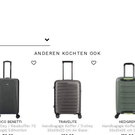
ANDEREN KOCHTEN OOK
ICO BENETTI
TRAVELITE
HEDGRE
olley / Reiskoffer 70
Handbagage Koffer / Trolley
Handbagage Koffer
arge) Edmonton
55x39x20 cm Air Base
55x35x25 cm