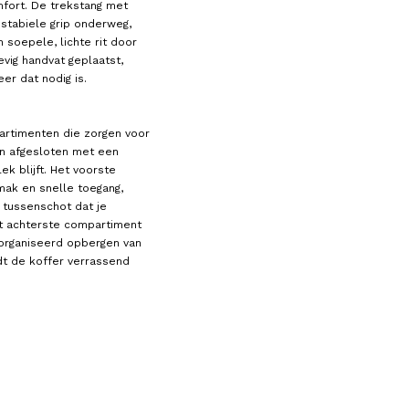
fort. De trekstang met
 stabiele grip onderweg,
 soepele, lichte rit door
vig handvat geplaatst,
er dat nodig is.
artimenten die zorgen voor
en afgesloten met een
ek blijft. Het voorste
emak en snelle toegang,
 tussenschot dat je
dit achterste compartiment
eorganiseerd opbergen van
edt de koffer verrassend