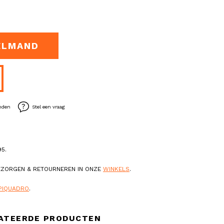
ELMAND
enden
Stel een vraag
5.
BEZORGEN & RETOURNEREN IN ONZE
WINKELS
.
PIQUADRO
.
ATEERDE PRODUCTEN