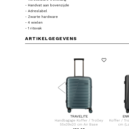
- Handvat aan bovenzijde
- Adreslabel
- Zwarte hardware
- 4 wielen
- 1 ritsvak
ARTIKELGEGEVENS
HEDGREN
TRAVELITE
ENR
andbagage Koffer / Trolley
Handbagage Koffer / Trolley
Koffer / Tr
55x35x25 cm Comby
55x39x20 cm Air Base
cm (L