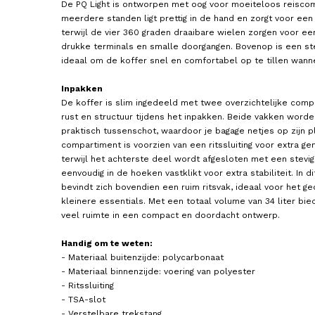
De PQ Light is ontworpen met oog voor moeiteloos reiscom
meerdere standen ligt prettig in de hand en zorgt voor een
terwijl de vier 360 graden draaibare wielen zorgen voor een
drukke terminals en smalle doorgangen. Bovenop is een ste
ideaal om de koffer snel en comfortabel op te tillen wanne
Inpakken
De koffer is slim ingedeeld met twee overzichtelijke comp
rust en structuur tijdens het inpakken. Beide vakken word
praktisch tussenschot, waardoor je bagage netjes op zijn pl
compartiment is voorzien van een ritssluiting voor extra g
terwijl het achterste deel wordt afgesloten met een stevig
eenvoudig in de hoeken vastklikt voor extra stabiliteit. In 
bevindt zich bovendien een ruim ritsvak, ideaal voor het g
kleinere essentials. Met een totaal volume van 34 liter bi
veel ruimte in een compact en doordacht ontwerp.
Handig om te weten:
- Materiaal buitenzijde: polycarbonaat
- Materiaal binnenzijde: voering van polyester
- Ritssluiting
- TSA-slot
- Verstelbare trekstang