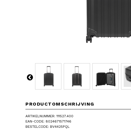
PRODUCTOMSCHRIJVING
ARTIKELNUMMER: 111527.400
EAN-CODE: 8024671571746
BESTELCODE: BV4425PQL