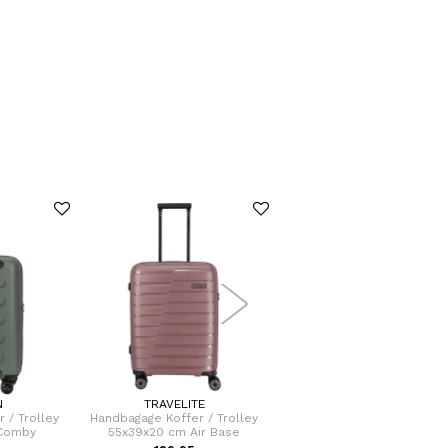
N
TRAVELITE
HEDGREN
 / Trolley
Handbagage Koffer / Trolley
Handbagage Koffer / Troll
 Comby
55x39x20 cm Air Base
55x35x25 cm Comby