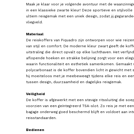
Maak je klaar voor je volgende avontuur met de waanzinnige
in een klassieke zwarte kleur! Deze sportieve en stijlvoll
ultiem reisgemak met een uniek design, zodat jij gegarand
vliegveld.
Materiaal
De reiskoffers van Piquadro zijn ontworpen voor wie reizen
van stijl en comfort. De moderne kleur zwart geeft de koffe
uitstraling die direct opvalt op elke luchthaven. Het verfij
aflopende hoeken en strakke belijning zorgt voor een eleg
PIQUADRO
SAMSONITE
waarin functionaliteit en esthetiek samenkomen. Gemaakt 
Handbagage Koffer / Trolley
Handbagage Koffer / Troll
polycarbonaat is de koffer bovendien licht in gewicht met 
45x35x20 cm PQ Light
Reiskoffer 55x40x20 cm E
hij moeiteloos met je meebeweegt tijdens elke reis en ee
220,00
199,00
tussen design, duurzaamheid en dagelijks reisgemak.
Veiligheid
De koffer is afgewerkt met een stevige ritssluiting die soep
voorzien van een geïntegreerd TSA-slot. Zo reis je met een 
bagage onderweg goed beschermd blijft en voldoet aan int
reisstandaarden.
Bedienen