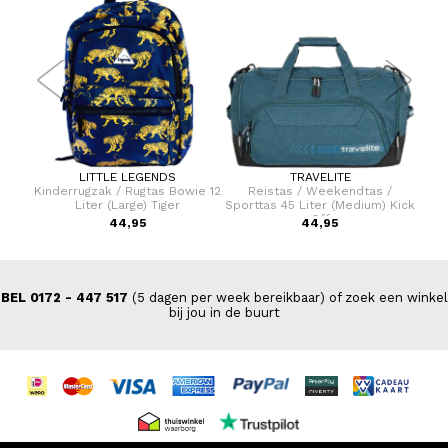
LITTLE LEGENDS
TRAVELITE
Dames
Kinderrugzak / Rugtas Bowie 12
Reistas / Weekendtas /
Lapt
Liter (Large) Tiger
Sporttas 45 Liter (Medium) Kick
Off
44,95
44,95
BEL 0172 - 447 517
(5 dagen per week bereikbaar) of zoek een winkel
bij jou in de buurt