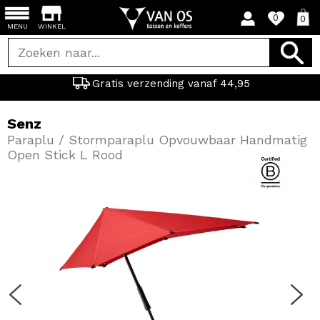
0
0
MENU
WINKEL
Gratis verzending vanaf 44,95
Senz
Paraplu / Stormparaplu Opvouwbaar Handmatig
Open Stick L Rood