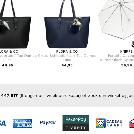
LORA & CO
FLORA & CO
KNIRPS
udertas / Tas Dames
Grote Schoudertas / Tas Dames
Paraplu Opvo
Luna
Luna
Automatisch Open
A.200 Medium D
44,95
44,95
39,99
 447 517
(5 dagen per week bereikbaar) of zoek een winkel bij jou