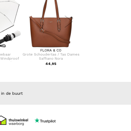
FLORA & CO
KNIRPS
uwbaar
Grote Schoudertas / Tas Dames
Paraplu / Stormparaplu
 Windproof
Saffiano Nora
Opvouwbaar Automatisch O
uomatic
T 200 (Medium) Duomati
44,95
69,99
 in de buurt