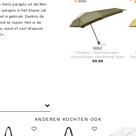
 Senz paraplu uit de Mini
e paraplu in het blauw zal
l in gebruik. Dankzij de
nd te lopen. Het is de
en, wind of zon! Waarom
0+.
SENZ
SENZ
u
Paraplu / Stormparaplu
Paraplu / Stormparaplu
Open
Opvouwbaar Automatisch Open
Opvouwbaar Handmatig Open
Op
Mini Automatic
69,95
59,95
Mini
ANDEREN KOCHTEN OOK