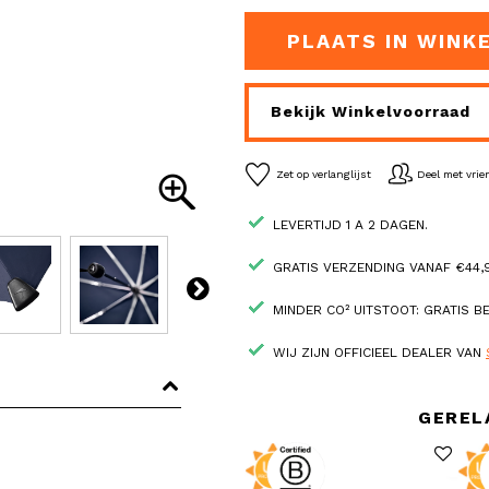
PLAATS IN WINK
Bekijk Winkelvoorraad
Zet op verlanglijst
Deel met vri
LEVERTIJD 1 A 2 DAGEN.
GRATIS VERZENDING VANAF €44,9
MINDER CO² UITSTOOT: GRATIS 
WIJ ZIJN OFFICIEEL DEALER VAN
GEREL