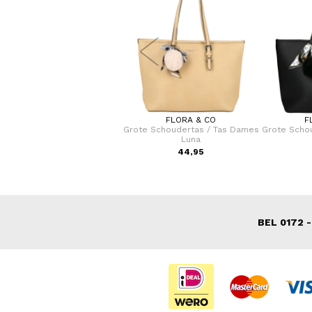
SAMSONITE
FLORA & CO
F
fer / Trolley / Reiskoffer 75
Grote Schoudertas / Tas Dames
Grote Scho
cm (Large) S'Cure
Luna
VOOR 159,00
44,95
N 249,00
BEL 0172 -