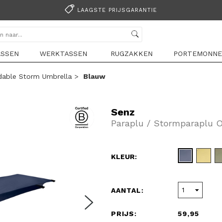
LAAGSTE PRIJSGARANTIE
ASSEN
WERKTASSEN
RUGZAKKEN
PORTEMONNE
ldable Storm Umbrella
>
Blauw
Senz
Paraplu / Stormparaplu 
KLEUR:
AANTAL:
PRIJS:
59,95