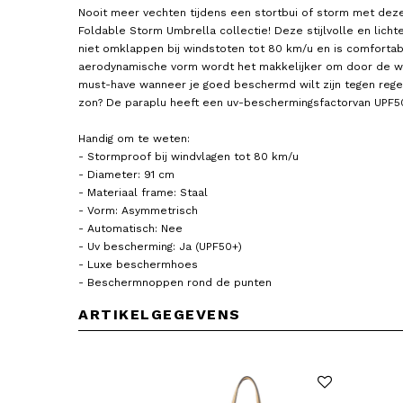
Nooit meer vechten tijdens een stortbui of storm met deze
Foldable Storm Umbrella collectie! Deze stijlvolle en licht
niet omklappen bij windstoten tot 80 km/u en is comfortabe
aerodynamische vorm wordt het makkelijker om door de wi
must-have wanneer je goed beschermd wilt zijn tegen reg
zon? De paraplu heeft een uv-beschermingsfactorvan UPF5
Handig om te weten:
SENZ
SENZ
Paraplu / Stormparaplu
Paraplu / Stormparapl
- Stormproof bij windvlagen tot 80 km/u
Opvouwbaar Automatisch Open
Opvouwbaar Automatisch 
- Diameter: 91 cm
Mini Automatic
69,95
Mini Automatic
69,95
- Materiaal frame: Staal
- Vorm: Asymmetrisch
- Automatisch: Nee
- Uv bescherming: Ja (UPF50+)
- Luxe beschermhoes
- Beschermnoppen rond de punten
ARTIKELGEGEVENS