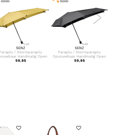
SENZ
SENZ
Paraplu / Stormparaplu
Paraplu / Stormparaplu
Paraplu /
vouwbaar Handmatig Open
Opvouwbaar Handmatig Open
Opvouwbaar 
59,95
Mini
59,95
Mini
5