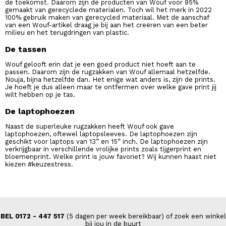
de toekomst. Daarom zijn de producten van
Wouf
voor 95%
gemaakt van gerecyclede materialen. Toch wil het merk in 2022
100% gebruik maken van gerecycled materiaal. Met de aanschaf
van een Wouf-artikel draag je bij aan het creëren van een beter
milieu en het terugdringen van plastic.
De tassen
Wouf gelooft erin dat je een goed product niet hoeft aan te
passen. Daarom zijn de rugzakken van Wouf allemaal hetzelfde.
Nouja, bijna hetzelfde dan. Het enige wat anders is, zijn de prints.
Je hoeft je dus alleen maar te ontfermen over welke gave print jij
wilt hebben op je tas.
De laptophoezen
Naast de superleuke rugzakken heeft Wouf ook gave
laptophoezen, oftewel laptopsleeves. De laptophoezen zijn
geschikt voor laptops van 13” en 15” inch. De laptophoezen zijn
verkrijgbaar in verschillende vrolijke prints zoals tijgerprint en
bloemenprint. Welke print is jouw favoriet? Wij kunnen haast niet
kiezen #keuzestress.
BEL 0172 - 447 517
(5 dagen per week bereikbaar) of zoek een winkel
bij jou in de buurt