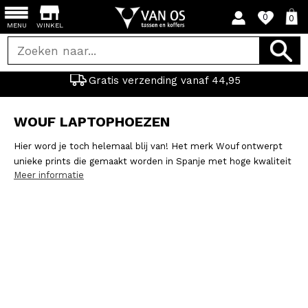
0
0
MENU
WINKEL
Gratis verzending vanaf 44,95
WOUF LAPTOPHOEZEN
Hier word je toch helemaal blij van! Het merk Wouf ontwerpt
unieke prints die gemaakt worden in Spanje met hoge kwaliteit
Meer informatie
én het oog op duurzaamheid. Met de leuke, fleurige ontwerpen
onderscheidt Wouf zich van alle andere merken. En heb je al
gezien dat je de printjes ook kunt mixen en matchen! Shop
hieronder de leukste Wouf producten bij Van Os. Dit moet je
toch hebben!