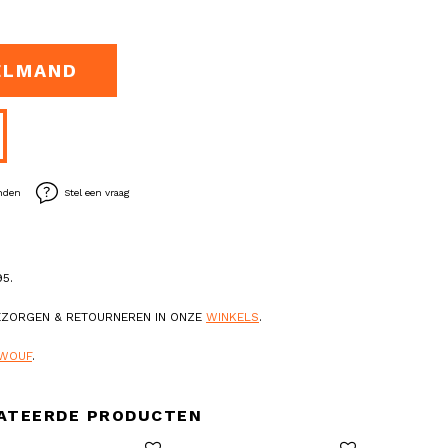
ELMAND
enden
Stel een vraag
5.
BEZORGEN & RETOURNEREN IN ONZE
WINKELS
.
WOUF
.
ATEERDE PRODUCTEN