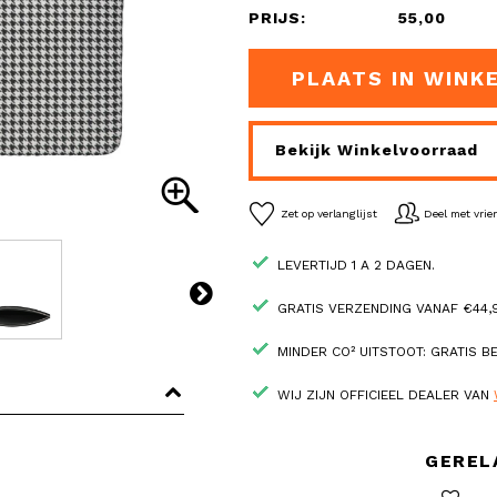
PRIJS:
55,00
PLAATS IN WINK
Bekijk Winkelvoorraad
Zet op verlanglijst
Deel met vri
LEVERTIJD 1 A 2 DAGEN.
GRATIS VERZENDING VANAF €44,9
MINDER CO² UITSTOOT: GRATIS 
WIJ ZIJN OFFICIEEL DEALER VAN
GEREL