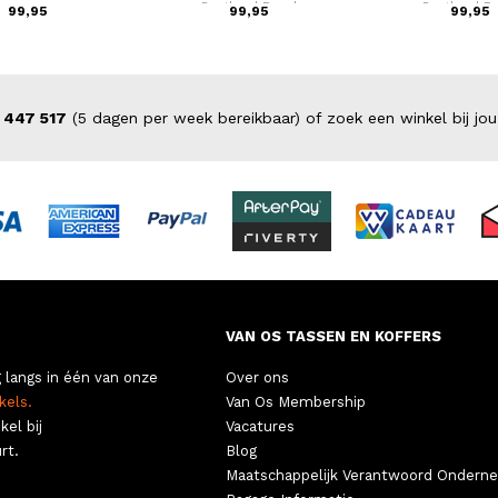
Portland Road
Portland R
99,95
99,95
99,95
 447 517
(5 dagen per week bereikbaar) of zoek een winkel bij jou
VAN OS TASSEN EN KOFFERS
 langs in één van onze
Over ons
kels.
Van Os Membership
kel bij
Vacatures
rt.
Blog
Maatschappelijk Verantwoord Ondern