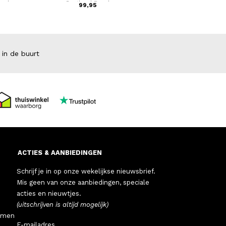
oad
Portland Road
99,95
49,95
 in de buurt
ACTIES & AANBIEDINGEN
Schrijf je in op onze wekelijkse nieuwsbrief.
Mis geen van onze aanbiedingen, speciale
acties en nieuwtjes.
(uitschrijven is altijd mogelijk)
emen
E-mailadres