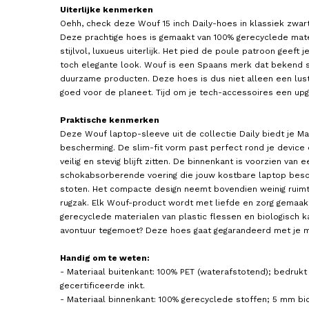
Uiterlijke kenmerken
Oehh, check deze Wouf 15 inch Daily-hoes in klassiek zwart
Deze prachtige hoes is gemaakt van 100% gerecyclede mate
stijlvol, luxueus uiterlijk. Het pied de poule patroon geeft 
toch elegante look. Wouf is een Spaans merk dat bekend 
duurzame producten. Deze hoes is dus niet alleen een lus
goed voor de planeet. Tijd om je tech-accessoires een upg
Praktische kenmerken
WOUF
THULE
Deze Wouf laptop-sleeve uit de collectie Daily biedt je Ma
Laptophoes / Laptop Sleeve 13
Laptophoes / Laptopsleev
bescherming. De slim-fit vorm past perfect rond je device 
inch Glossy
Inch Lithos
veilig en stevig blijft zitten. De binnenkant is voorzien van 
65,00
39,95
schokabsorberende voering die jouw kostbare laptop bes
stoten. Het compacte design neemt bovendien weinig ruimte 
rugzak. Elk Wouf-product wordt met liefde en zorg gemaakt
gerecyclede materialen van plastic flessen en biologisch 
avontuur tegemoet? Deze hoes gaat gegarandeerd met je 
Handig om te weten:
- Materiaal buitenkant: 100% PET (waterafstotend); bedru
gecertificeerde inkt.
- Materiaal binnenkant: 100% gerecyclede stoffen; 5 mm b