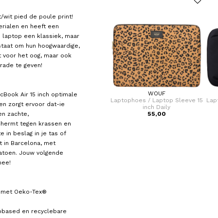
/wit pied de poule print!
rialen en heeft een
je laptop een klassiek, maar
staat om hun hoogwaardige,
t voor het oog, maar ook
rade te geven!
TRASHIOUS
WOUF
cBook Air 15 inch optimale
e 15
Laptophoes / Laptop Sleeve 17
Laptophoes / Laptop Sleeve 15
Lap
en zorgt ervoor dat-ie
Inch Ambition
inch Daily
een zachte,
VOOR 59,00
55,00
VAN 89,00
chermt tegen krassen en
in beslag in je tas of
 in Barcelona, met
katoen. Jouw volgende
mee!
kt met Oeko-Tex®
iobased en recyclebare