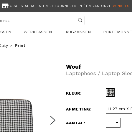
GRATIS AFHALEN EN RETOURNEREN IN ÉÉN VAN ONZE
WINKELS
ASSEN
WERKTASSEN
RUGZAKKEN
PORTEMONNE
Daily
>
Print
Wouf
Laptophoes / Laptop Sleev
KLEUR:
AFMETING:
AANTAL: