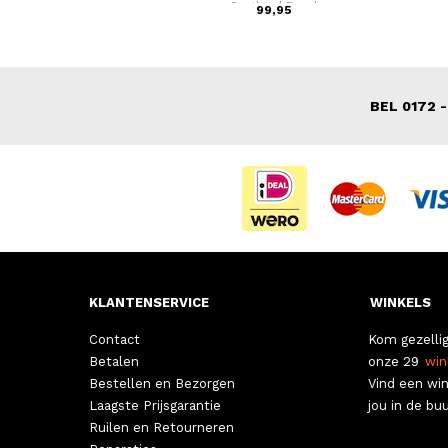
Portland Road
44,95
99,95
BEL 0172 -
KLANTENSERVICE
WINKELS
Contact
Kom gezellig
Betalen
onze 29
win
Bestellen en Bezorgen
Vind een win
Laagste Prijsgarantie
jou in de buu
Ruilen en Retourneren