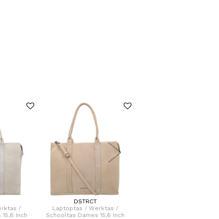
DSTRCT
FLORA & CO
rktas /
Laptoptas / Werktas /
Grote Schoudertas / Hand
15,6 Inch
Schooltas Dames 15,6 Inch
Dames Birina