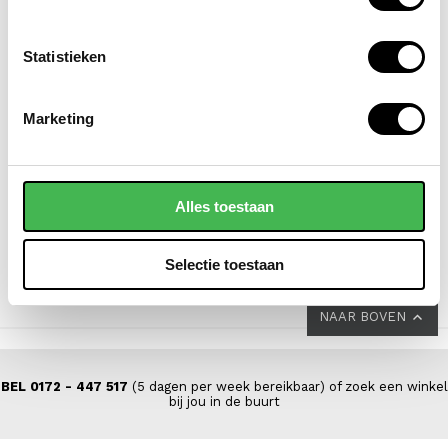
Statistieken
FLORA & CO
DSTRCT
Marketing
shopper dames
laptoptas / aktetas /
charlotte
werktas dames 14 inch
floater field leer
44,95
Alles toestaan
VOOR 139,00
VAN 199,00
Selectie toestaan
NAAR BOVEN
BEL 0172 - 447 517
(5 dagen per week bereikbaar) of zoek een winkel
bij jou in de buurt