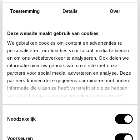
Toestemming
Details
Over
SAMSONITE
FLORA & CO
koffer / trolley /
grote schoudertas /
Deze website maakt gebruik van cookies
reiskoffer 75 cm (large)
handtas dames birina
We gebruiken cookies om content en advertenties te
personaliseren, om functies voor social media te bieden
s'cure
49,95
en om ons websiteverkeer te analyseren. Ook delen we
VOOR 159,00
VAN 249,00
informatie over uw gebruik van onze site met onze
partners voor social media, adverteren en analyse. Deze
partners kunnen deze gegevens combineren met andere
informatie die u aan ze heeft verstrekt of die ze hebben
POPULAIRE EN BEST VERKOCHT
verzameld op basis van uw gebruik van hun services.
Toestemmingsselectie
Noodzakelijk
Voorkeuren