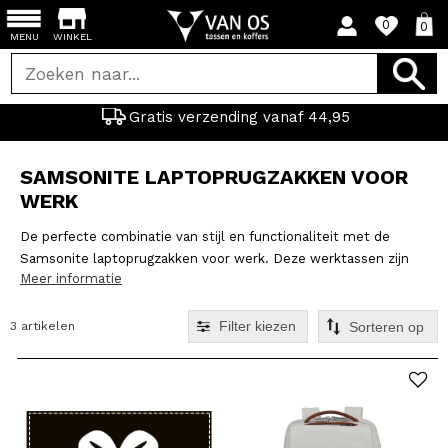
0
0
MENU
WINKEL
Gratis verzending vanaf 44,95
SAMSONITE LAPTOPRUGZAKKEN VOOR
WERK
De perfecte combinatie van stijl en functionaliteit met de
Samsonite laptoprugzakken voor werk. Deze werktassen zijn
Meer informatie
ontworpen voor de moderne professional die onderweg is. De
Samsonite rugzak voor je laptop hebben een ergonomisch
ontwerp en bieden niet alleen voldoende ruimte voor je laptop
Filter kiezen
3 artikelen
en accessoires, maar ook voor documenten en persoonlijke
spullen.