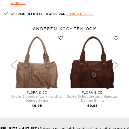
WINKELS
.
WIJ ZIJN OFFICIEEL DEALER VAN
ENRICO BENETTI
.
ANDEREN KOCHTEN OOK
FLORA & CO
FLORA & CO
fer 69
Grote Schoudertas / Handtas
Grote Schoudertas / Handtas
Hand
Dames Birina
Dames Birina
9,00
49,95
49,95
BEL 0172 - 447 517
(5 dagen per week bereikbaar) of zoek een winkel