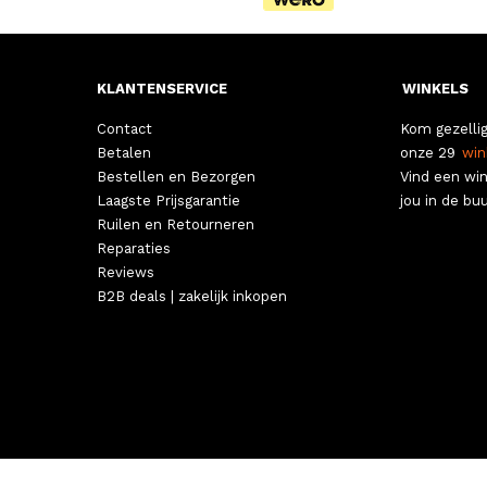
Overig
(19)
Packing Cubes
(12)
KLANTENSERVICE
WINKELS
Paraplu's
(79)
Pasjeshouders
(179)
Contact
Kom gezellig
Betalen
onze 29
win
Paspoorthoesjes
(13)
Bestellen en Bezorgen
Vind een win
Portefeuilles
(5)
Laagste Prijsgarantie
jou in de buu
Regenhoezen
(4)
Ruilen en Retourneren
Reparaties
Reisaccessoires
(1)
Reviews
Reistassen met wielen
(57)
B2B deals | zakelijk inkopen
Reistassen zonder wielen
(97)
Riemen
(93)
Rugzakken
(116)
Schoolaccessoires
(9)
Schouderbanden
(19)
Schoudertassen
(509)