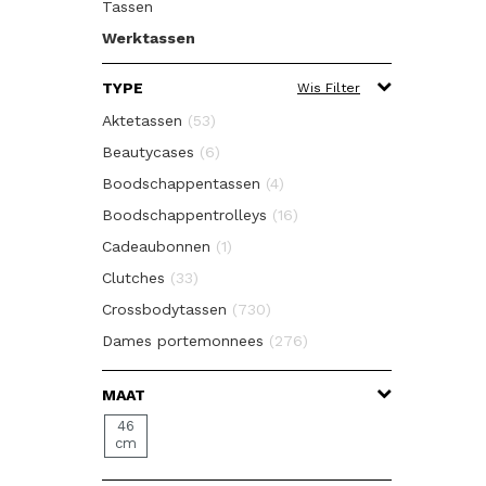
Tassen
Werktassen
TYPE
Wis Filter
Aktetassen
(53)
Beautycases
(6)
Boodschappentassen
(4)
Boodschappentrolleys
(16)
Cadeaubonnen
(1)
Clutches
(33)
Crossbodytassen
(730)
Dames portemonnees
(276)
Diversen
(10)
MAAT
Fietstassen
(4)
46
Handbagage Koffers
(148)
cm
Handbagage reistassen
(44)