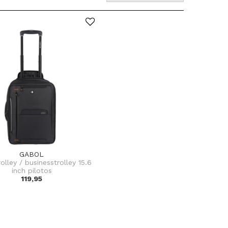
GABOL
olley / businesstrolley 15.6
inch pilotos
119,95