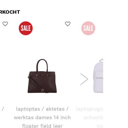
ERKOCHT
DSTRCT
EASTPAK
 /
laptoptas / aktetas /
laptoprugzak / rugta
werktas dames 14 inch
schooltas 15 inch
floater field leer
morius