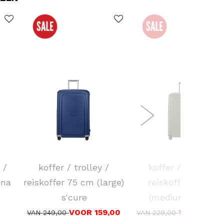
SAMSONITE
SAMSONITE
 /
koffer / trolley /
koffer / trolley /
ina
reiskoffer 75 cm (large)
reiskoffer 69 cm
s'cure
(medium) s'cure
VOOR 159,00
VOOR 149,
VAN 249,00
VAN 229,00