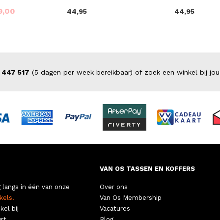
9,00
44,95
44,95
 447 517
(5 dagen per week bereikbaar) of zoek een winkel bij jou
VAN OS TASSEN EN KOFFERS
 langs in één van onze
Over ons
kels.
Van Os Membership
kel bij
Vacatures
rt.
Blog