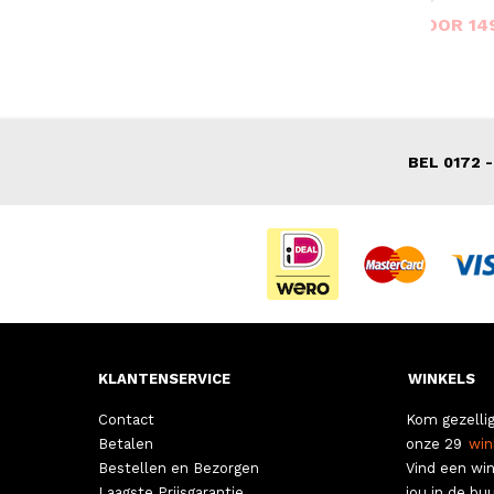
VOOR 69,00
VOOR 14
VAN 77,00
VAN 229,00
BEL 0172 -
KLANTENSERVICE
WINKELS
Contact
Kom gezellig
Betalen
onze 29
win
Bestellen en Bezorgen
Vind een win
Laagste Prijsgarantie
jou in de buu