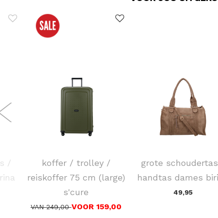
SAMSONITE
FLORA & CO
s /
koffer / trolley /
grote schoudertas
rina
reiskoffer 75 cm (large)
handtas dames bir
s'cure
49,95
VOOR 159,00
VAN 249,00