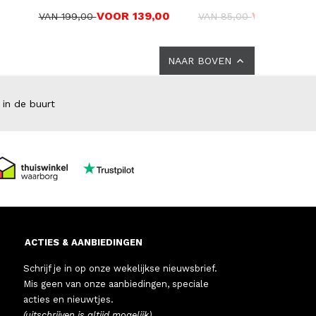
VOOR 139,00
VOOR 69,0
VAN 199,00
VAN 85,00
NAAR BOVEN
 in de buurt
ACTIES & AANBIEDINGEN
Schrijf je in op onze wekelijkse nieuwsbrief.
Mis geen van onze aanbiedingen, speciale
acties en nieuwtjes.
(uitschrijven is altijd mogelijk)