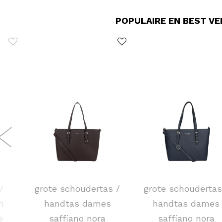
POPULAIRE EN BEST V
FLORA & CO
FLORA & CO
/
grote schoudertas /
grote schoudertas
m
handtas dames
handtas dames
e
saffiano nora
saffiano nora