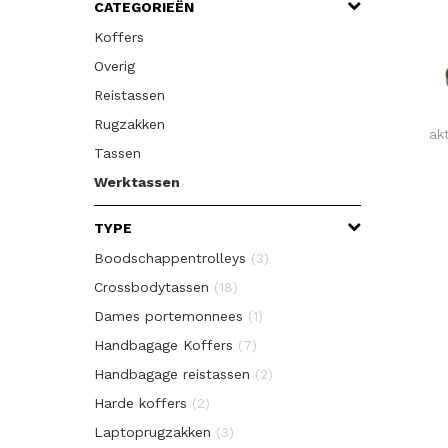
CATEGORIEËN
Koffers
Overig
Reistassen
Rugzakken
ak
Tassen
Werktassen
TYPE
Boodschappentrolleys
(3)
Crossbodytassen
(18)
Dames portemonnees
(1)
Handbagage Koffers
(7)
Handbagage reistassen
(2)
Harde koffers
(2)
Laptoprugzakken
(3)