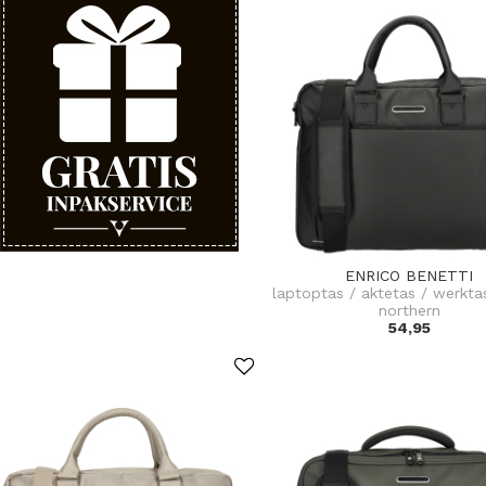
ENRICO BENETTI
laptoptas / aktetas / werkta
northern
54,95