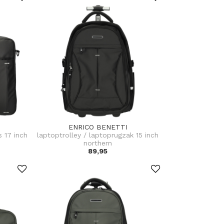
ENRICO BENETTI
s 17 inch
laptoptrolley / laptoprugzak 15 inch
northern
89,95