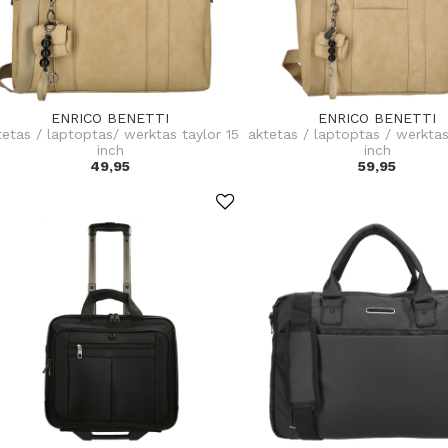
ENRICO BENETTI
ENRICO BENETTI
tetas / laptoptas/ werktas taylor 15
aktetas / laptoptas / werktas
inch
inch
49,95
59,95