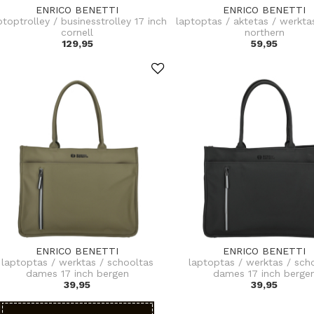
ENRICO BENETTI
ENRICO BENETTI
ptoptrolley / businesstrolley 17 inch
laptoptas / aktetas / werkta
cornell
northern
129,95
59,95
ENRICO BENETTI
ENRICO BENETTI
laptoptas / werktas / schooltas
laptoptas / werktas / sch
dames 17 inch bergen
dames 17 inch berge
39,95
39,95