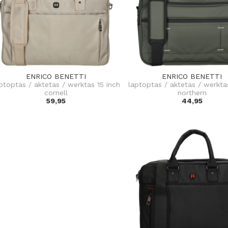
ENRICO BENETTI
ENRICO BENETTI
ptoptas / aktetas / werktas 15 inch
laptoptas / aktetas / werkta
cornell
northern
59,95
44,95