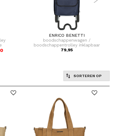
ENRICO BENETTI
ley
boodschappenwagen /
crossb
e
boodschappentrolley inklapbaar
00
79,95
tokyo
SORTEREN OP