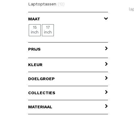
Laptoptassen
(12)
la
Laptoptrolleys
(3)
MAAT
Reistassen met wielen
(2)
15
17
Reistassen zonder wielen
(5)
inch
inch
Schoudertassen
(3)
Underseaters
(14)
PRIJS
Zachte koffers
(1)
KLEUR
DOELGROEP
COLLECTIES
MATERIAAL