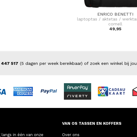
ENRICO BENETTI
laptoptas / aktetas / werkta
cornell
49,95
 447 517
(5 dagen per week bereikbaar) of zoek een winkel bij jou
VAN OS TASSEN EN KOFFERS
 langs in één van onze
Over ons