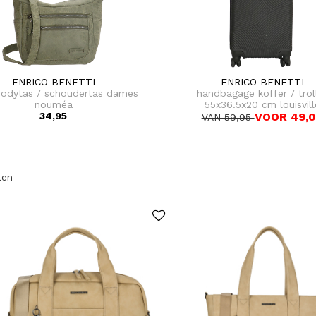
ENRICO BENETTI
ENRICO BENETTI
bodytas / schoudertas dames
handbagage koffer / trol
nouméa
55x36.5x20 cm louisvill
34,95
VOOR 49,
VAN 59,95
len