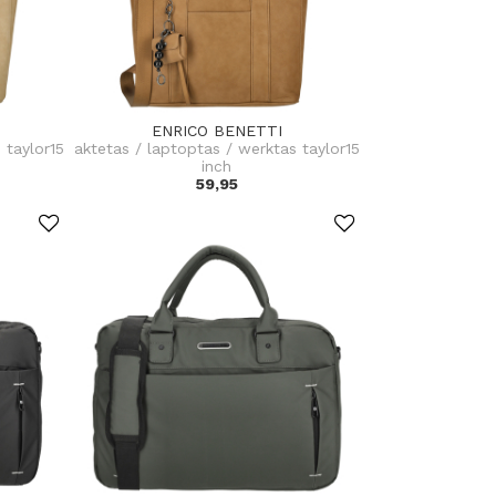
ENRICO BENETTI
 taylor15
aktetas / laptoptas / werktas taylor15
inch
59,95