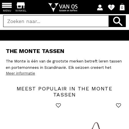
0
0
MENU
WINKEL
THE MONTE TASSEN
The Monte is één van de grootste merken betreft leren tassen
en portemonnees in Scandinavië. Elk seizoen creëert het
Meer informatie
ontwerpteam collecties die zijn aangepast aan de vraag van de
klant en die passen bij allerlei gelegenheden. Of je nou op zoek
bent naar een Urban-style, iets elegants, een functionele tas of
MEEST POPULAIR IN THE MONTE
juist city chic - er is altijd wel een The Monte tas voor jou!
TASSEN