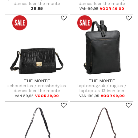
dames leer the monte
dames leer the monte
29,95
VAN 99,95
VOOR 49,00
THE MONTE
THE MONTE
schoudertas / crossbodytas
laptoprugzak / rugtas /
dames leer the monte
laptoptas 13 inch leer
VAN 89,95
VOOR 39,00
VAN 199,95
VOOR 99,00