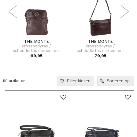
THE MONTE
THE MONTE
crossbodytas /
crossbodytas /
schoudertas dames leer
schoudertas dames leer
the monte
the monte
119,95
79,95
Filter kiezen
59 artikelen