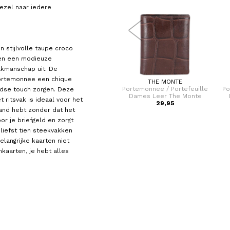
ezel naar iedere
 stijlvolle taupe croco
leen een modieuze
vakmanschap uit. De
portemonnee een chique
BERBA
THE MONTE
lle
Portemonnee / Portefeuille
Portemonnee / Portefeuille
Po
tijdse touch zorgen. Deze
le
Dames Leer Lucca
Dames Leer The Monte
ritsvak is ideaal voor het
39,95
29,95
 hand hebt zonder dat het
or je briefgeld en zorgt
 liefst tien steekvakken
elangrijke kaarten niet
nkaarten, je hebt alles