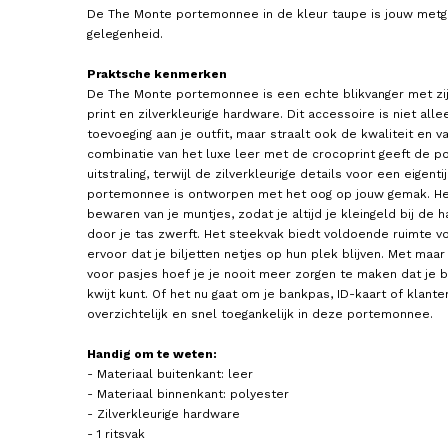
De The Monte portemonnee in de kleur taupe is jouw metg
gelegenheid.
Praktsche kenmerken
De The Monte portemonnee is een echte blikvanger met zijn
print en zilverkleurige hardware. Dit accessoire is niet al
toevoeging aan je outfit, maar straalt ook de kwaliteit en 
combinatie van het luxe leer met de crocoprint geeft de 
LOULOU ESSENTIELS
LOULOU ESSENTIELS
Portemonnee / Portefeuille
Portemonnee / Portefeui
uitstraling, terwijl de zilverkleurige details voor een eigen
Dames Leer Petite Camile
Dames Leer Petite Cami
portemonnee is ontworpen met het oog op jouw gemak. Het 
29,95
29,95
bewaren van je muntjes, zodat je altijd je kleingeld bij de
door je tas zwerft. Het steekvak biedt voldoende ruimte vo
ervoor dat je biljetten netjes op hun plek blijven. Met maar
voor pasjes hoef je je nooit meer zorgen te maken dat je b
kwijt kunt. Of het nu gaat om je bankpas, ID-kaart of klante
overzichtelijk en snel toegankelijk in deze portemonnee.
Handig om te weten:
- Materiaal buitenkant: leer
- Materiaal binnenkant: polyester
- Zilverkleurige hardware
- 1 ritsvak