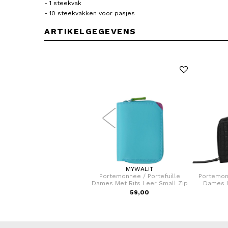
- 1 steekvak
- 10 steekvakken voor pasjes
ARTIKELGEGEVENS
BRAUN BUFFEL
MYWALIT
ortemonnee / Portefeuille
Portemonnee / Portefuille
Portemonn
mes met drukknoop Verona
Dames Met Rits Leer Small Zip
Dames L
Rood
139,00
59,00