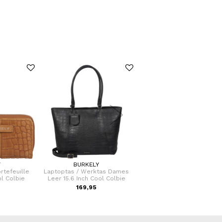
Y
BURKELY
MYWALIT
rtefeuille
Laptoptas / Werktas Dames
Portemonnee / Portefuill
l Colbie
Leer 15.6 Inch Cool Colbie
Dames Met Rits Leer Small
169,95
59,00