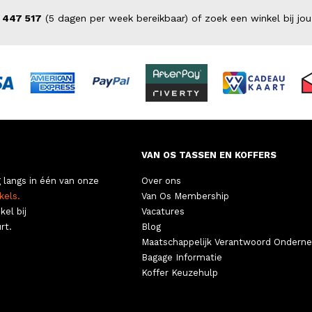
 447 517
(5 dagen per week bereikbaar) of zoek een winkel bij jou
VAN OS TASSEN EN KOFFERS
 langs in één van onze
Over ons
kels.
Van Os Membership
kel bij
Vacatures
rt.
Blog
Maatschappelijk Verantwoord Ondern
Bagage Informatie
Koffer Keuzehulp