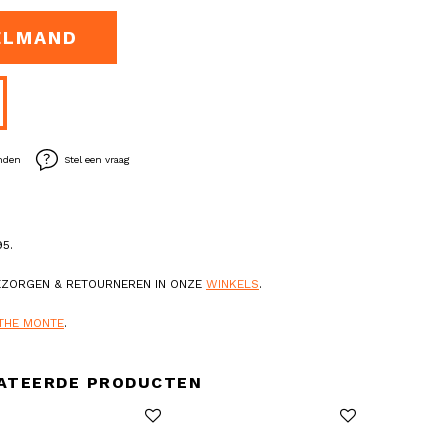
ELMAND
enden
Stel een vraag
5.
BEZORGEN & RETOURNEREN IN ONZE
WINKELS
.
THE MONTE
.
ATEERDE PRODUCTEN