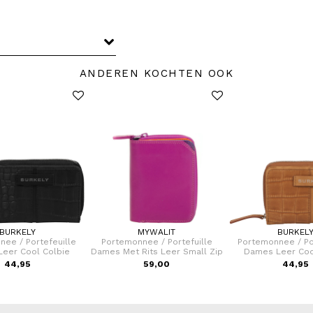
ANDEREN KOCHTEN OOK
BURKELY
MYWALIT
BURKEL
ee / Portefeuille
Portemonnee / Portefuille
Portemonnee / Po
eer Cool Colbie
Dames Met Rits Leer Small Zip
Dames Leer Coo
44,95
59,00
44,95