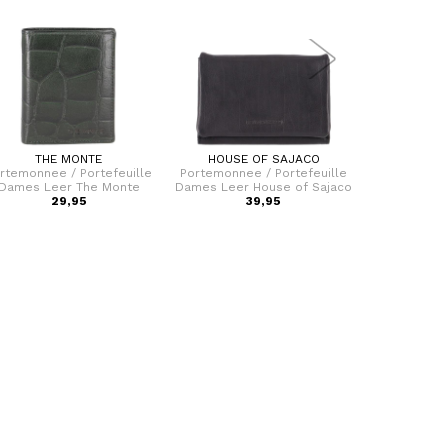
THE MONTE
HOUSE OF SAJACO
SPIKES
rtemonnee / Portefeuille
Portemonnee / Portefeuille
Portemonnee
Dames Leer The Monte
Dames Leer House of Sajaco
Dames 
29,95
39,95
2