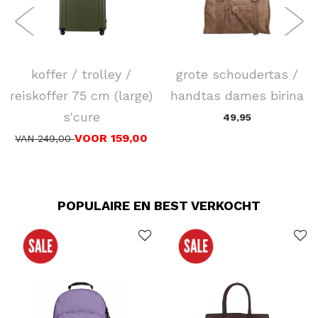
SAMSONITE
FLORA & CO
koffer / trolley /
grote schoudertas /
reiskoffer 75 cm (large)
handtas dames birina
s'cure
49,95
VOOR 159,00
VAN 249,00
POPULAIRE EN BEST VERKOCHT