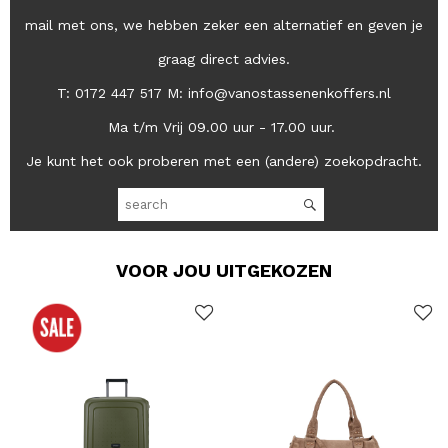
mail met ons, we hebben zeker een alternatief en geven je
graag direct advies.
T: 0172 447 517 M: info@vanostassenenkoffers.nl
Ma t/m Vrij 09.00 uur - 17.00 uur.
Je kunt het ook proberen met een (andere) zoekopdracht.
VOOR JOU UITGEKOZEN