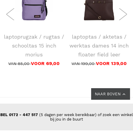
EASTPAK
DSTRCT
laptoprugzak / rugtas /
laptoptas / aktetas /
schooltas 15 inch
werktas dames 14 inch
morius
floater field leer
VOOR 69,00
VOOR 139,00
VAN 85,00
VAN 199,00
NAAR BOVEN
BEL 0172 - 447 517
(5 dagen per week bereikbaar) of zoek een winkel
bij jou in de buurt