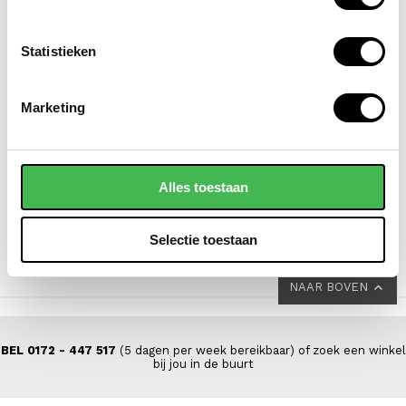
Statistieken
FJÄLLRÄVEN
EASTPAK
Marketing
laptoprugzak / rugtas /
laptoprugzak / rugtas /
schooltas 13 inch skule
schooltas 14 inch day
20
pak'r
Alles toestaan
VOOR 89,00
VAN 109,95
65,00
Selectie toestaan
NAAR BOVEN
BEL 0172 - 447 517
(5 dagen per week bereikbaar) of zoek een winkel
bij jou in de buurt