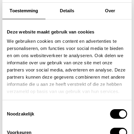
Toestemming
Details
Over
SAMSONITE
KAPTEN & SON
koffer / trolley /
crossbodytas skara
Deze website maakt gebruik van cookies
reiskoffer 75 cm (large)
small
We gebruiken cookies om content en advertenties te
personaliseren, om functies voor social media te bieden
s'cure
59,90
en om ons websiteverkeer te analyseren. Ook delen we
VOOR 159,00
VAN 249,00
informatie over uw gebruik van onze site met onze
partners voor social media, adverteren en analyse. Deze
partners kunnen deze gegevens combineren met andere
informatie die u aan ze heeft verstrekt of die ze hebben
POPULAIRE EN BEST VERKOCHT
verzameld op basis van uw gebruik van hun services.
Toestemmingsselectie
Noodzakelijk
Voorkeuren