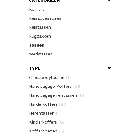
CATEGORIEËN
Koffers
Reisaccessoires
Reistassen
Rugzakken
Tassen
Werktassen
TYPE
Crossbodytassen
(1)
Handbagage Koffers
(51)
Handbagage reistassen
(8)
Harde koffers
(90)
Herentassen
(1)
Kinderkoffers
(6)
Kofferhoezen
(5)