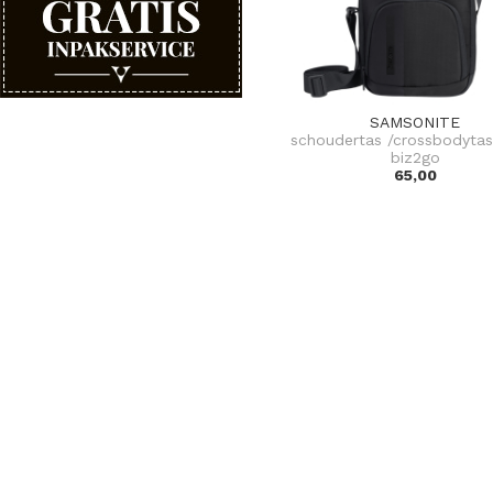
SAMSONITE
schoudertas /crossbodytas
biz2go
65,00