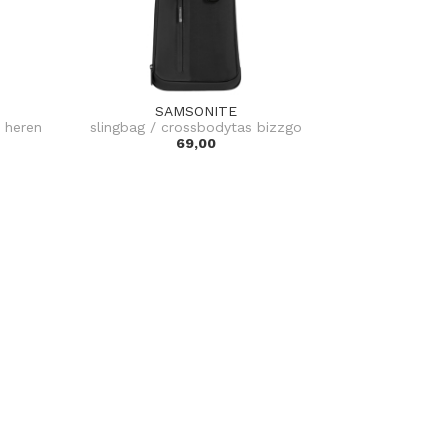
SAMSONITE
 heren
slingbag / crossbodytas bizzgo
69,00