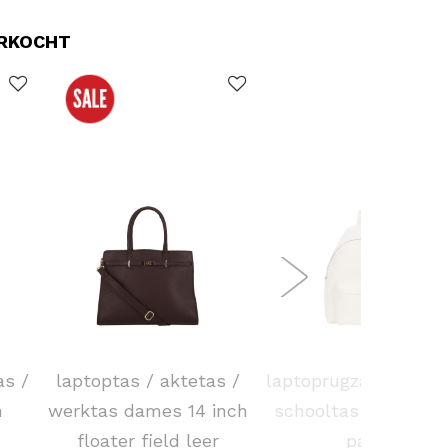
ERKOCHT
DSTRCT
EASTPAK
as /
laptoptas / aktetas /
laptoprugzak / rugta
h
werktas dames 14 inch
schooltas 14 inch d
floater field leer
pak'r