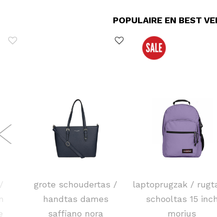
POPULAIRE EN BEST V
FLORA & CO
EASTPAK
/
grote schoudertas /
laptoprugzak / rugt
m
handtas dames
schooltas 15 inc
e
saffiano nora
morius