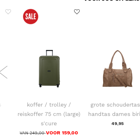
SAMSONITE
FLORA & CO
s
koffer / trolley /
grote schoudertas
reiskoffer 75 cm (large)
handtas dames bir
s'cure
49,95
VOOR 159,00
VAN 249,00