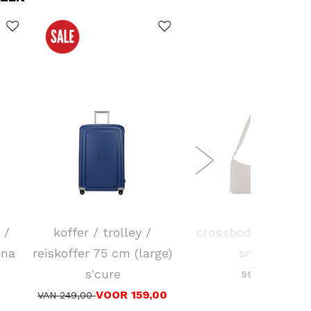
SAMSONITE
KAPTEN & SON
 /
koffer / trolley /
crossbodytas skar
ina
reiskoffer 75 cm (large)
small
s'cure
59,90
VOOR 159,00
VAN 249,00