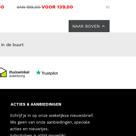
00
VOOR 139,00
VAN 199,00
65,00
NAAR BOVEN
 in de buurt
ACTIES & AANBIEDINGEN
Schrijf je in op onze wekelijkse nieuwsbrief.
Mis geen van onze aanbiedingen, speciale
acties en nieuwtjes.
(uitschrijven is altijd mogelijk)