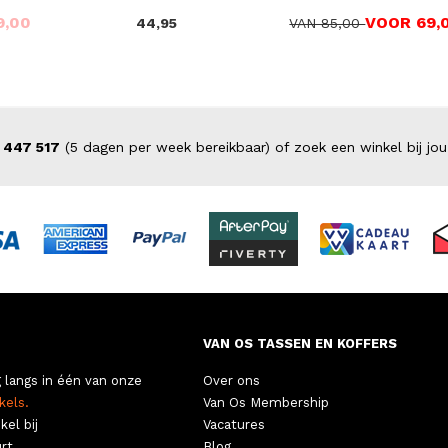
9,00
VOOR 69,
44,95
VAN 85,00
 447 517
(5 dagen per week bereikbaar) of zoek een winkel bij jou
VAN OS TASSEN EN KOFFERS
 langs in één van onze
Over ons
kels.
Van Os Membership
kel bij
Vacatures
rt.
Blog