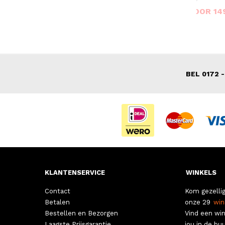
VOOR 69,00
VOOR 14
VAN 77,00
VAN 229,00
BEL 0172 -
KLANTENSERVICE
WINKELS
Contact
Kom gezellig
Betalen
onze 29
win
Bestellen en Bezorgen
Vind een win
Laagste Prijsgarantie
jou in de buu