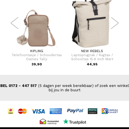
KIPLING
NEW REBELS
 /
Telefoontasje / Schoudertas
Laptoprugzak / Rugtas /
L
rt
Dames Tally
Schooltas 15.6 Inch Mart
S
Rolltop
39,90
44,95
BEL 0172 - 447 517
(5 dagen per week bereikbaar) of zoek een winkel
bij jou in de buurt