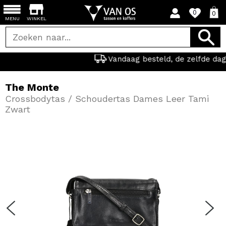
0
0
MENU
WINKEL
Vandaag besteld, de zelfde dag verzonden.
The Monte
Crossbodytas / Schoudertas Dames Leer Tami
Zwart