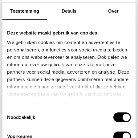
Toestemming
Details
Over
FLORA & CO
FLORA & CO
grote schoudertas /
grote schoudertas /
Deze website maakt gebruik van cookies
handtas dames birina
handtas dames birina
We gebruiken cookies om content en advertenties te
personaliseren, om functies voor social media te bieden
49,95
49,95
en om ons websiteverkeer te analyseren. Ook delen we
informatie over uw gebruik van onze site met onze
partners voor social media, adverteren en analyse. Deze
partners kunnen deze gegevens combineren met andere
informatie die u aan ze heeft verstrekt of die ze hebben
POPULAIRE EN BEST VERKOCHT
verzameld op basis van uw gebruik van hun services.
Toestemmingsselectie
Noodzakelijk
Voorkeuren