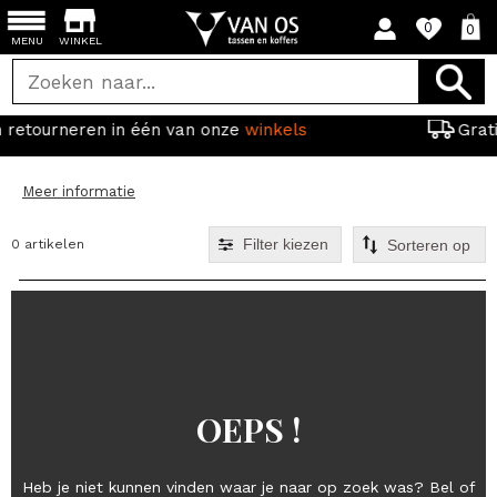
0
0
MENU
WINKEL
n van onze
winkels
Gratis verzending vanaf 
Meer informatie
Filter kiezen
0 artikelen
OEPS !
Heb je niet kunnen vinden waar je naar op zoek was? Bel of