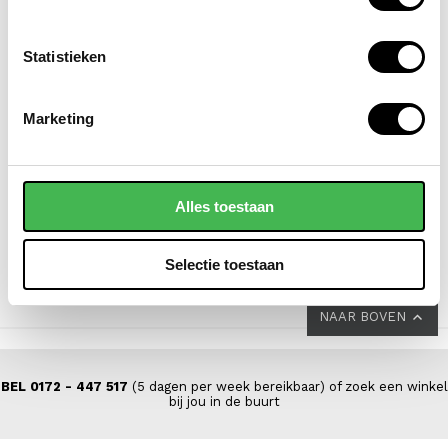
Statistieken
FLORA & CO
SAMSONITE
Marketing
grote schoudertas /
koffer / trolley /
handtas dames
reiskoffer 69 cm
saffiano nora
(medium) s'cure
Alles toestaan
VOOR 149,00
44,95
VAN 229,00
Selectie toestaan
NAAR BOVEN
BEL 0172 - 447 517
(5 dagen per week bereikbaar) of zoek een winkel
bij jou in de buurt