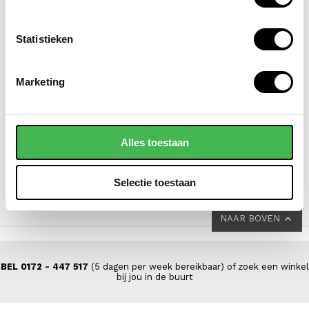
Statistieken
SAMSONITE
SAMSONITE
Marketing
koffer / trolley /
koffer / trolley /
reiskoffer 75 cm (large)
reiskoffer 69 cm
s'cure
(medium) s'cure
Alles toestaan
VOOR 159,00
VOOR 149,00
VAN 249,00
VAN 229,00
Selectie toestaan
NAAR BOVEN
BEL 0172 - 447 517
(5 dagen per week bereikbaar) of zoek een winkel
bij jou in de buurt