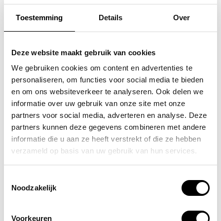
Toestemming
Details
Over
FLORA & CO
FLORA & CO
grote schoudertas /
grote schoudertas /
Deze website maakt gebruik van cookies
handtas dames birina
handtas dames birina
We gebruiken cookies om content en advertenties te
personaliseren, om functies voor social media te bieden
49,95
49,95
en om ons websiteverkeer te analyseren. Ook delen we
informatie over uw gebruik van onze site met onze
partners voor social media, adverteren en analyse. Deze
partners kunnen deze gegevens combineren met andere
informatie die u aan ze heeft verstrekt of die ze hebben
POPULAIRE EN BEST VERKOCHT
verzameld op basis van uw gebruik van hun services.
Toestemmingsselectie
Noodzakelijk
Voorkeuren