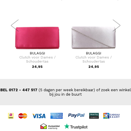
BULAGGI
BULAGGI
er 75
Clutch voor Dames /
Clutch voor Dames /
Schoudertas
Schoudertas
9,00
24,95
24,95
BEL 0172 - 447 517
(5 dagen per week bereikbaar) of zoek een winkel
bij jou in de buurt