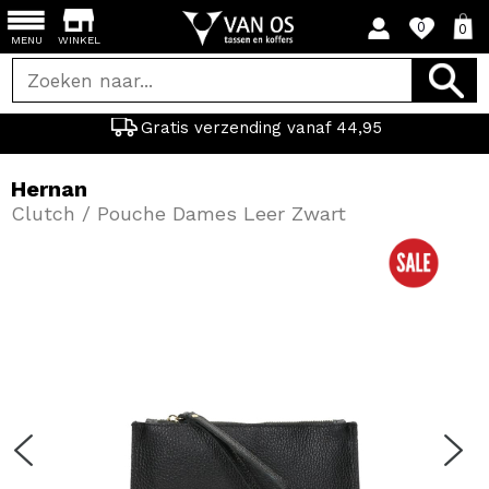
0
0
MENU
WINKEL
Gratis verzending vanaf 44,95
Hernan
Clutch / Pouche Dames Leer Zwart