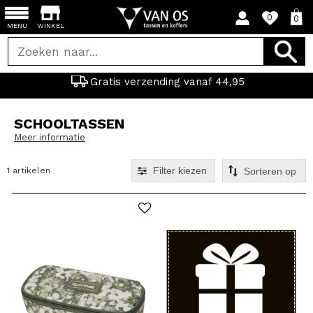
0
0
MENU
WINKEL
Gratis verzending vanaf 44,95
SCHOOLTASSEN
Meer informatie
Filter kiezen
1 artikelen