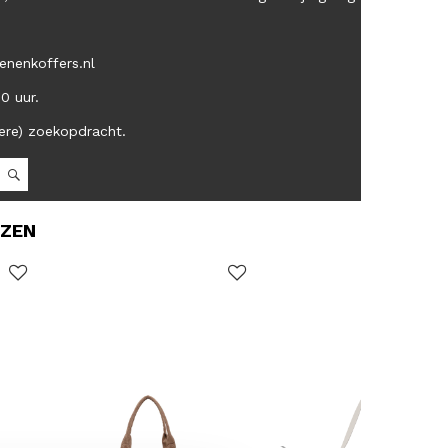
enenkoffers.nl
00 uur.
ere) zoekopdracht.
OZEN