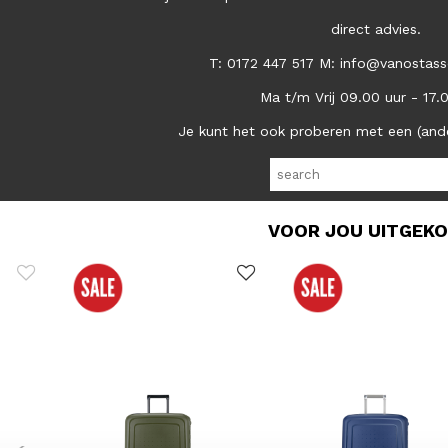
direct advies.
T: 0172 447 517 M: info@vanostass
Ma t/m Vrij 09.00 uur - 17.
Je kunt het ook proberen met een (and
VOOR JOU UITGEK