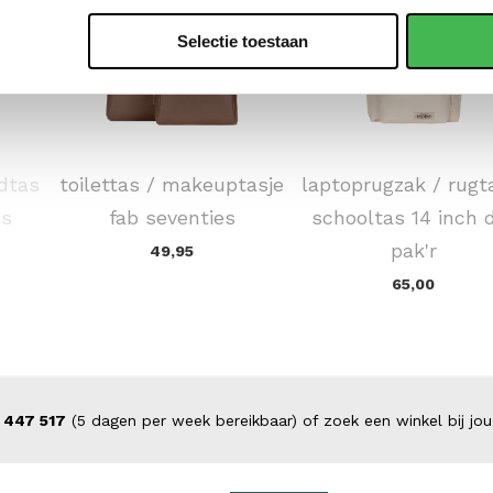
Selectie toestaan
SUITSUIT
EASTPAK
dtas
toilettas / makeuptasje
laptoprugzak / rugt
es
fab seventies
schooltas 14 inch 
pak'r
49,95
65,00
 447 517
(5 dagen per week bereikbaar) of zoek een winkel bij jou