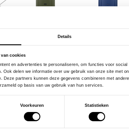
SAMSONITE
SAMSONITE
tas /
koffer / trolley /
koffer / trolley /
Details
 day
reiskoffer 75 cm (large)
reiskoffer 75 cm (la
s'cure
s'cure
 van cookies
,00
VOOR 159,00
VOOR 159
VAN 249,00
VAN 249,00
ent en advertenties te personaliseren, om functies voor social
. Ook delen we informatie over uw gebruik van onze site met on
e. Deze partners kunnen deze gegevens combineren met andere i
POPULAIRE EN BEST V
erzameld op basis van uw gebruik van hun services.
Voorkeuren
Statistieken