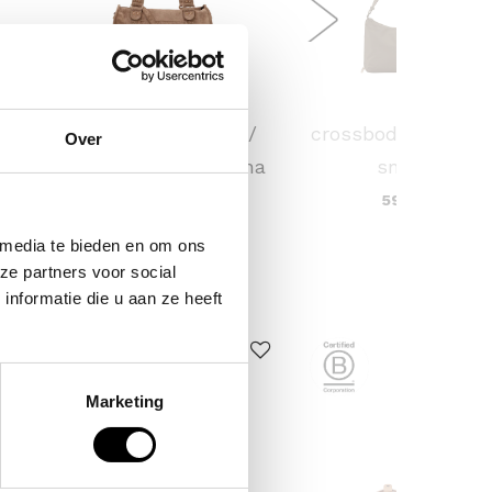
FLORA & CO
KAPTEN & SON
grote schoudertas /
crossbodytas skar
Over
rge)
handtas dames birina
small
49,95
59,90
,00
 media te bieden en om ons
ze partners voor social
nformatie die u aan ze heeft
ERKOCHT
Marketing