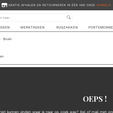
GRATIS AFHALEN EN RETOURNEREN IN ÉÉN VAN ONZE
WINKELS
ASSEN
WERKTASSEN
RUGZAKKEN
PORTEMONNE
>
Bruin
len
OEPS !
niet kunnen vinden waar je naar op zoek was? Bel of mail met ons