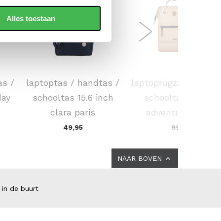
Alles toestaan
FLORA & CO
CABAIA
as /
laptoptas / handtas /
laptoprugzak / rugta
day
schooltas 15.6 inch
schooltas 16 inch
clara paris
adventurer large
49,95
99,00
NAAR BOVEN
 in de buurt