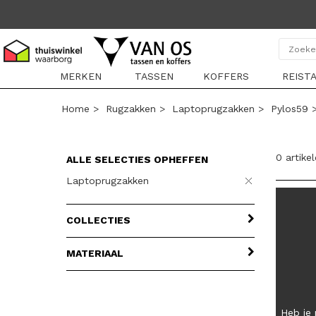
MERKEN
TASSEN
KOFFERS
REIST
Home
>
Rugzakken
>
Laptoprugzakken
>
Pylos59
0 artike
ALLE SELECTIES OPHEFFEN
Laptoprugzakken
COLLECTIES
MATERIAAL
Heb je 