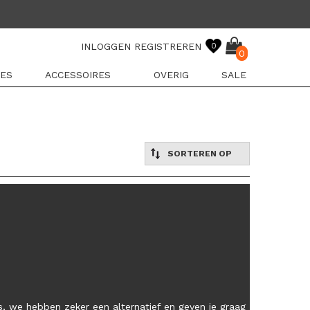
INLOGGEN
REGISTREREN
0
0
ES
ACCESSOIRES
OVERIG
SALE
SORTEREN OP
, we hebben zeker een alternatief en geven je graag