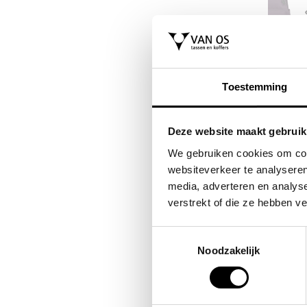
SAMSONITE
EASTPAK
gtas /
koffer / trolley /
laptoprugzak / rug
Toestemming
nch
reiskoffer 69 cm
schooltas 16 inch
(medium) s'cure
office
Deze website maakt gebruik
9,00
VOOR 149,00
VOOR 69
VAN 229,00
VAN 77,00
We gebruiken cookies om cont
websiteverkeer te analyseren
media, adverteren en analys
verstrekt of die ze hebben v
Toestemmingsselectie
Noodzakelijk