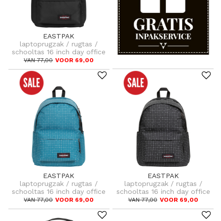
EASTPAK
laptoprugzak / rugtas /
schooltas 16 inch day office
VAN 77,00
VOOR 69,00
EASTPAK
EASTPAK
laptoprugzak / rugtas /
laptoprugzak / rugtas /
schooltas 16 inch day office
schooltas 16 inch day office
VAN 77,00
VOOR 69,00
VAN 77,00
VOOR 69,00