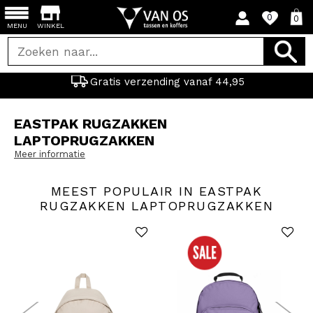
0
0
MENU
WINKEL
Gratis verzending vanaf 44,95
EASTPAK RUGZAKKEN
LAPTOPRUGZAKKEN
Meer informatie
MEEST POPULAIR IN EASTPAK
RUGZAKKEN LAPTOPRUGZAKKEN