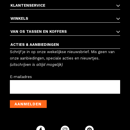
KLANTENSERVICE
WINKELS
VAN OS TASSEN EN KOFFERS
ACTIES & AANBIEDINGEN
Schrijf je in op onze wekelijkse nieuwsbrief. Mis geen van
onze aanbiedingen, speciale acties en nieuwtjes.
(uitschrijven is altijd mogelijk)
E-mailadres
AANMELDEN