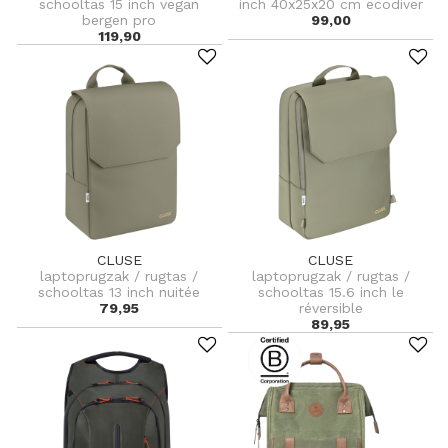
schooltas 15 inch vegan
inch 40x25x20 cm ecodiver
bergen pro
99,00
119,90
CLUSE
CLUSE
laptoprugzak / rugtas /
laptoprugzak / rugtas /
schooltas 13 inch nuitée
schooltas 15.6 inch le
79,95
réversible
89,95