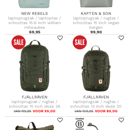
NEW REBELS
KAPTEN & SON
laptoprugzak / laptoptas /
laptoprugzak / rugtas /
schooltas 15.6 inch william
schooltas 15 inch vegan
milwaukee
bergen
69,95
99,90
FJÄLLRÄVEN
FJÄLLRÄVEN
laptoprugzak / rugtas /
laptoprugzak / rugtas /
schooltas 15 inch skule 28
schooltas 13 inch skule 20
VAN 119,95
VOOR 99,00
VAN 109,95
VOOR 89,00