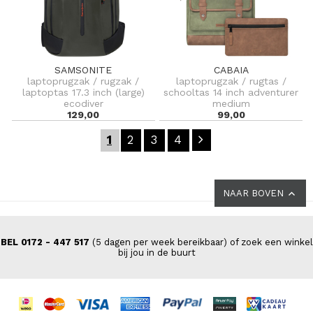
SAMSONITE
CABAIA
laptoprugzak / rugzak /
laptoprugzak / rugtas /
laptoptas 17.3 inch (large)
schooltas 14 inch adventurer
ecodiver
medium
129,00
99,00
1
2
3
4
NAAR BOVEN
BEL 0172 - 447 517
(5 dagen per week bereikbaar) of zoek een winkel
bij jou in de buurt