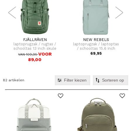
FJÄLLRÄVEN
NEW REBELS
laptoprugzak / rugtas /
laptoprugzak / laptoptas
schooltas 13 inch skule
/ schooltas 15.6 inch
20
william milwaukee
VOOR
69,95
VAN 109,95
89,00
Filter kiezen
82 artikelen