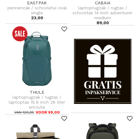
EASTPAK
CABAIA
pennenzak / schooletui oval
laptoprugzak / rugtas /
single
schooltas 14 inch adventurer
23,00
medium
89,00
THULE
laptoprugzak / rugtas /
laptoptas 15.6 inch 26 liter
enroute
VAN 129,95
VOOR 99,00