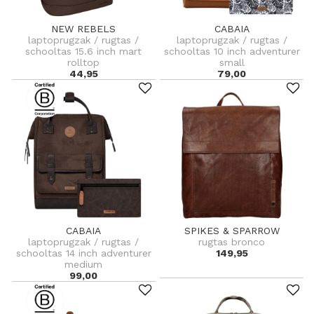
NEW REBELS
CABAIA
laptoprugzak / rugtas /
laptoprugzak / rugtas /
schooltas 15.6 inch mart
schooltas 10 inch adventurer
rolltop
small
44,95
79,00
CABAIA
SPIKES & SPARROW
laptoprugzak / rugtas /
rugtas bronco
schooltas 14 inch adventurer
149,95
medium
99,00