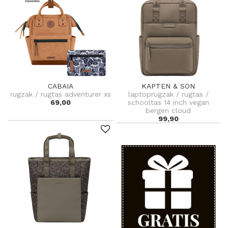
CABAIA
KAPTEN & SON
rugzak / rugtas adventurer xs
laptoprugzak / rugtas /
69,00
schooltas 14 inch vegan
bergen cloud
99,90