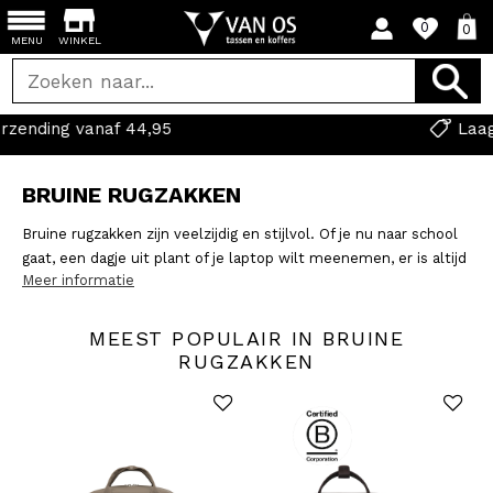
0
0
MENU
WINKEL
Laagste prijsgarantie
BRUINE RUGZAKKEN
Bruine rugzakken zijn veelzijdig en stijlvol. Of je nu naar school
gaat, een dagje uit plant of je laptop wilt meenemen, er is altijd
Meer informatie
een geschikte bruine rugzak voor jou. Bruine Vrijetijdsrugzakken
zijn Ideaal voor dagelijks gebruik en avontuurlijke uitstapjes.
Bruine schoolrugzakken zijn ruim genoeg voor boeken en
MEEST POPULAIR IN BRUINE
schoolspullen en de bruine laptoprugzak voegt daar nog een
RUGZAKKEN
laptopvak aan toe! Bruin is ook de authentieke kleur van leer.
Dus leren rugzakken vind je hier ook!