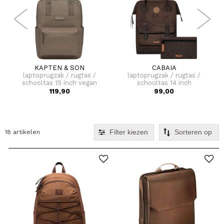
KAPTEN & SON
CABAIA
laptoprugzak / rugtas /
laptoprugzak / rugtas /
schooltas 15 inch vegan
schooltas 14 inch
bergen pro
adventurer medium
119,90
99,00
Filter kiezen
18 artikelen