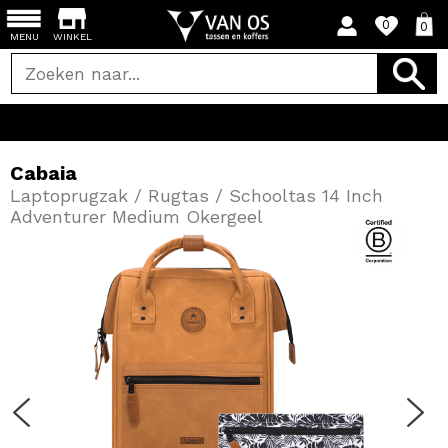
0
0
MENU
WINKEL
Cabaia
Laptoprugzak / Rugtas / Schooltas 14 Inch
Adventurer Medium Okergeel