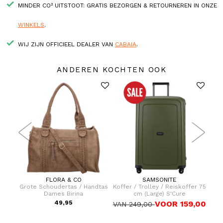
MINDER CO² UITSTOOT: GRATIS BEZORGEN & RETOURNEREN IN ONZE
WINKELS
.
WIJ ZIJN OFFICIEEL DEALER VAN
CABAIA
.
ANDEREN KOCHTEN OOK
FLORA & CO
SAMSONITE
fer 69
Grote Schoudertas / Handtas
Koffer / Trolley / Reiskoffer 75
Hand
Dames Birina
cm (Large) S'Cure
9,00
49,95
VOOR 159,00
VAN 249,00