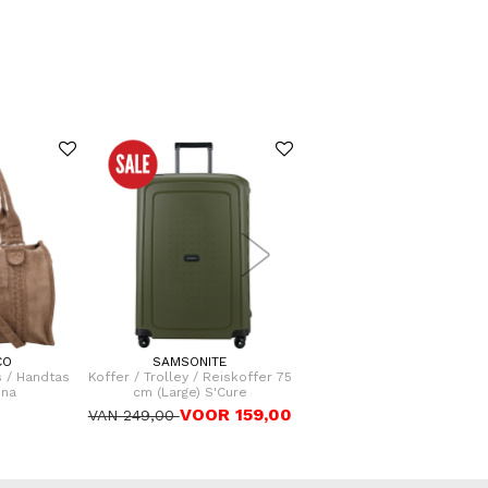
CO
SAMSONITE
FLORA & CO
 / Handtas
Koffer / Trolley / Reiskoffer 75
Handtas / schouder tas Da
ina
cm (Large) S'Cure
Laren
VOOR 159,00
44,95
VAN 249,00