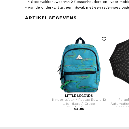
- 4 Steekvakken, waarvan 2 flessenhouders en 1 voor mobi
- Aan de onderkant zit een ritsvak met een regenhoes op
ARTIKELGEGEVENS
SAMSONITE
LITTLE LEGENDS
fer / Trolley / Reiskoffer 75
Kinderrugzak / Rugtas Bowie 12
Parap
cm (Large) S'Cure
Liter (Large) Croco
Automatis
Checkerboard
A.200 
VOOR 159,00
44,95
N 249,00