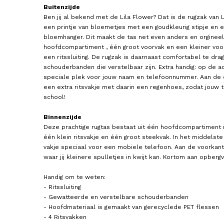
Buitenzijde
Ben jij al bekend met de Lila Flower? Dat is de rugzak van 
een printje van bloemetjes met een goudkleurig stipje en 
bloemhanger. Dit maakt de tas net even anders en orgineel
hoofdcompartiment , één groot voorvak en een kleiner voor
een ritssluiting. De rugzak is daarnaast comfortabel te dr
schouderbanden die verstelbaar zijn. Extra handig: op de ac
speciale plek voor jouw naam en telefoonnummer. Aan de 
een extra ritsvakje met daarin een regenhoes, zodat jouw
LITTLE LEGENDS
LITTLE LEGENDS
school!
Kinderrugzak / Rugtas Bowie 12
Kinderrugzak / Rugtas Bow
Liter (Large) Popcorn
Liter (Large) Football Pl
Binnenzijde
44,95
44,95
Deze prachtige rugtas bestaat uit één hoofdcompartiment
één klein ritsvakje en één groot steekvak. In het middelste
vakje speciaal voor een mobiele telefoon. Aan de voorkant 
waar jij kleinere spulletjes in kwijt kan. Kortom aan opber
Handig om te weten:
- Ritssluiting
- Gewatteerde en verstelbare schouderbanden
- Hoofdmateriaal is gemaakt van gerecyclede PET flessen
- 4 Ritsvakken