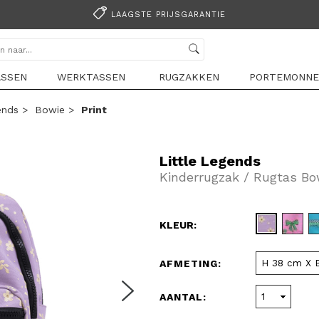
LAAGSTE PRIJSGARANTIE
ASSEN
WERKTASSEN
RUGZAKKEN
PORTEMONNE
ends
>
Bowie
>
Print
Little Legends
Kinderrugzak / Rugtas Bowi
KLEUR:
AFMETING:
AANTAL: