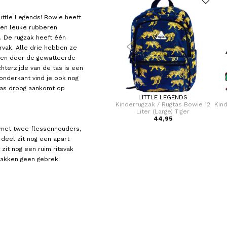
Little Legends! Bowie heeft
een leuke rubberen
. De rugzak heeft één
vak. Alle drie hebben ze
agen door de gewatteerde
hterzijde van de tas is een
onderkant vind je ook nog
 tas droog aankomt op
ZEBRA TRENDS
LITTLE LEGENDS
ie 12
Kinderrugzak / Rugtas Jongens
Kinderrugzak / Rugtas Bowie 12
Kind
ane
Sem
Liter (Large) Tiger
44,95
44,95
 met twee flessenhouders,
 deel zit nog een apart
zit nog een ruim ritsvak
gvakken geen gebrek!