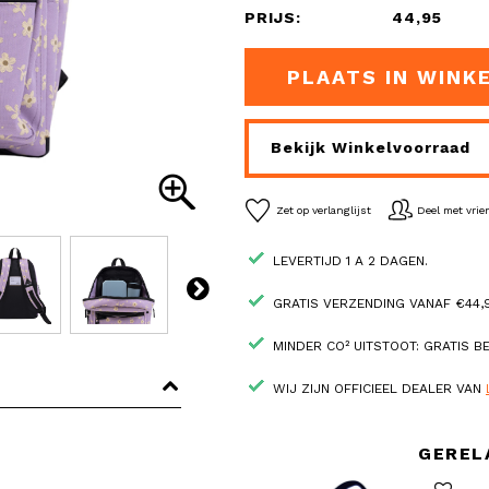
PRIJS:
44,95
PLAATS IN WINK
Bekijk Winkelvoorraad
Zet op verlanglijst
Deel met vri
LEVERTIJD 1 A 2 DAGEN.
GRATIS VERZENDING VANAF €44,9
MINDER CO² UITSTOOT: GRATIS 
WIJ ZIJN OFFICIEEL DEALER VAN
GEREL