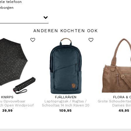
ele telefoon
geborgen
ANDEREN KOCHTEN OOK
KNIRPS
FJÄLLRÄVEN
FLORA & 
lu Opvouwbaar
Laptoprugzak / Rugtas /
Grote Schoudertas
ch Open Windproof
Schooltas 14 Inch Räven 20
Dames Bir
Medium Duomatic
39,99
109,95
49,95