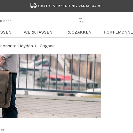
GRATIS VERZENDING VANAF 44,95
ASSEN
WERKTASSEN
RUGZAKKEN
PORTEMONNE
eonhard Heyden
>
Cognac
len