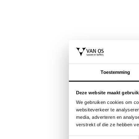
Toestemming
Deze website maakt gebruik
SAMSONITE
FLORA & CO
We gebruiken cookies om cont
as /
koffer / trolley /
grote schouderta
websiteverkeer te analyseren
es
reiskoffer 75 cm (large)
handtas dame
media, adverteren en analys
a
s'cure
saffiano nora
verstrekt of die ze hebben v
VOOR 159,00
VAN 249,00
44,95