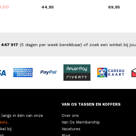
9,00
44,95
69,95
 447 517
(5 dagen per week bereikbaar) of zoek een winkel bij jou
VAN OS TASSEN EN KOFFERS
 langs in één van onze
Over ons
kels.
Van Os Membership
kel bij
Vacatures
rt.
Blog