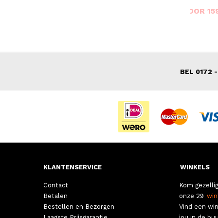
VOOR 15
VAN 249,00
BEL 0172 -
KLANTENSERVICE
WINKELS
Contact
Kom gezellig
Betalen
onze 29
win
Bestellen en Bezorgen
Vind een win
Laagste Prijsgarantie
jou in de buu