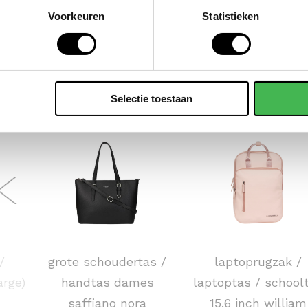
Voorkeuren
Statistieken
POPULAIRE EN BEST V
Selectie toestaan
FLORA & CO
NEW REBELS
/
grote schoudertas /
laptoprugzak /
arge)
handtas dames
laptoptas / school
saffiano nora
15.6 inch william