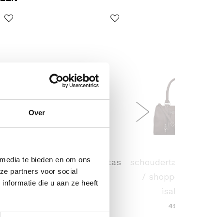
Over
FLORA & CO
FLORA & CO
 media te bieden en om ons
 /
handtas / schouder tas
schoudertas / handt
ze partners voor social
ina
dames laren
/ shopper dames
nformatie die u aan ze heeft
isabella
44,95
49,95