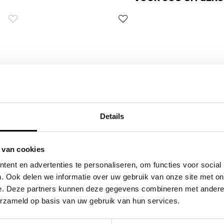
Details
 van cookies
FLORA & CO
FLORA & CO
ent en advertenties te personaliseren, om functies voor social
s /
grote schoudertas /
grote schoudertas
. Ook delen we informatie over uw gebruik van onze site met on
s
handtas dames birina
handtas dames bir
e. Deze partners kunnen deze gegevens combineren met andere i
49,95
49,95
erzameld op basis van uw gebruik van hun services.