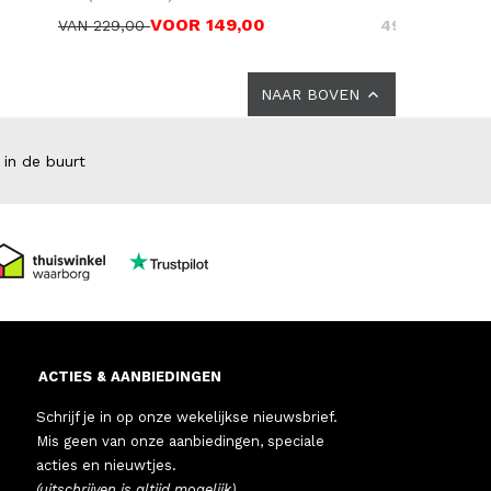
VOOR 149,00
VAN 229,00
49,95
NAAR BOVEN
 in de buurt
ACTIES & AANBIEDINGEN
Schrijf je in op onze wekelijkse nieuwsbrief.
Mis geen van onze aanbiedingen, speciale
acties en nieuwtjes.
(uitschrijven is altijd mogelijk)