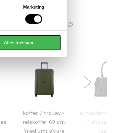
Marketing
ERKOCHT
Alles toestaan
SAMSONITE
FLORA & CO
koffer / trolley /
schoudertas / handt
tas
reiskoffer 69 cm
/ shopper dames
(medium) s'cure
isabella