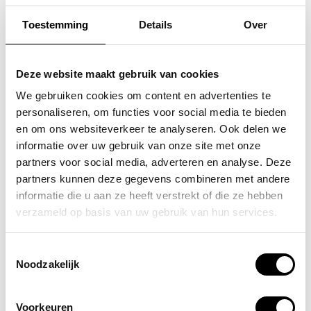
Toestemming
Details
Over
SAMSONITE
SAMSONITE
koffer / trolley /
koffer / trolley /
Deze website maakt gebruik van cookies
reiskoffer 75 cm (large)
reiskoffer 75 cm (large)
We gebruiken cookies om content en advertenties te
personaliseren, om functies voor social media te bieden
s'cure
s'cure
en om ons websiteverkeer te analyseren. Ook delen we
VOOR 159,00
VOOR 159,00
VAN 249,00
VAN 249,00
informatie over uw gebruik van onze site met onze
partners voor social media, adverteren en analyse. Deze
partners kunnen deze gegevens combineren met andere
informatie die u aan ze heeft verstrekt of die ze hebben
POPULAIRE EN BEST VERKOCHT
verzameld op basis van uw gebruik van hun services.
Toestemmingsselectie
Noodzakelijk
Voorkeuren