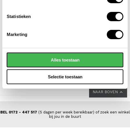
Statistieken
EASTPAK
FLORA & CO
Marketing
laptoprugzak / rugtas /
laptoptas / handtas /
schooltas 14 inch day
schooltas 15.6 inch
pak'r
clara paris
Alles toestaan
65,00
49,95
Selectie toestaan
NAAR BOVEN
BEL 0172 - 447 517
(5 dagen per week bereikbaar) of zoek een winkel
bij jou in de buurt