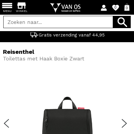
0
0
MENU
WINKEL
Gratis verzending vanaf 44,95
Reisenthel
Toilettas met Haak Boxie Zwart