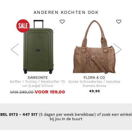
ANDEREN KOCHTEN OOK
SAMSONITE
FLORA & CO
dtas
Koffer / Trolley / Reiskoffer 75
Grote Schoudertas / Handtas
Koff
cm (Large) S'Cure
Dames Birina
VOOR 159,00
49,95
VAN 249,00
VAN
BEL 0172 - 447 517
(5 dagen per week bereikbaar) of zoek een winkel
bij jou in de buurt