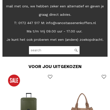
mail met ons, we hebben zeker een alternatief en geven je
graag direct advies.
T: 0172 447 517 M: info@vanostassenenkoffers.nl
Ma t/m Vrij 09.00 uur - 17.00 uur.
Je kunt het ook proberen met een (andere) zoekopdracht.
VOOR JOU UITGEKOZEN