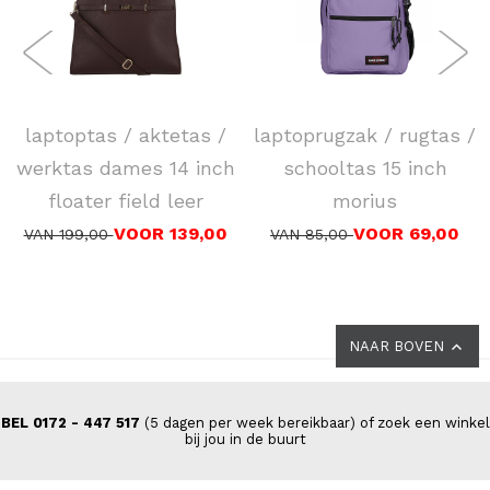
DSTRCT
EASTPAK
laptoptas / aktetas /
laptoprugzak / rugtas /
werktas dames 14 inch
schooltas 15 inch
floater field leer
morius
VOOR 139,00
VOOR 69,00
VAN 199,00
VAN 85,00
NAAR BOVEN
BEL 0172 - 447 517
(5 dagen per week bereikbaar) of zoek een winkel
bij jou in de buurt