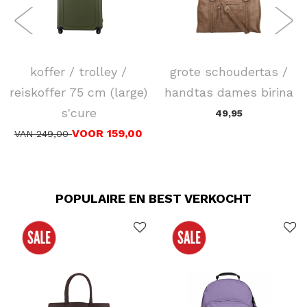
SAMSONITE
FLORA & CO
koffer / trolley /
grote schoudertas /
reiskoffer 75 cm (large)
handtas dames birina
s'cure
49,95
VOOR 159,00
VAN 249,00
POPULAIRE EN BEST VERKOCHT