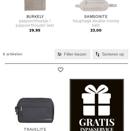
BURKELY
SAMSONITE
paspoorthoesje /
heuptasje double money
paspoorthouder leer
belt
casual cayla
29,95
23,00
Filter kiezen
6 artikelen
TRAVELITE