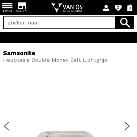
0
0
MENU
WINKEL
Samsonite
Heuptasje Double Money Belt Lichtgrijs