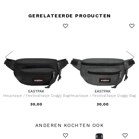
GERELATEERDE PRODUCTEN
EASTPAK
EASTPAK
Heuptasje / Festivaltasje Doggy Bag
Heuptasje / Festivaltasje Doggy Bag
H
30,00
30,00
ANDEREN KOCHTEN OOK