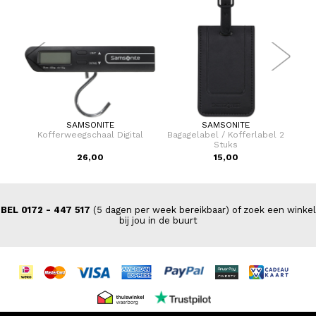
SAMSONITE
SAMSONITE
er 75
Kofferweegschaal Digital
Bagagelabel / Kofferlabel 2
Stuks
26,00
15,00
BEL 0172 - 447 517
(5 dagen per week bereikbaar) of zoek een winkel
bij jou in de buurt