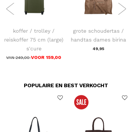
SAMSONITE
FLORA & CO
koffer / trolley /
grote schoudertas /
reiskoffer 75 cm (large)
handtas dames birina
s'cure
49,95
VOOR 159,00
VAN 249,00
POPULAIRE EN BEST VERKOCHT