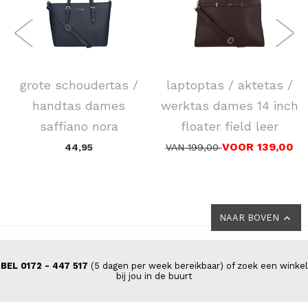
FLORA & CO
DSTRCT
grote schoudertas /
laptoptas / aktetas /
handtas dames
werktas dames 14 inch
saffiano nora
floater field leer
VOOR 139,00
44,95
VAN 199,00
NAAR BOVEN
BEL 0172 - 447 517
(5 dagen per week bereikbaar) of zoek een winkel
bij jou in de buurt