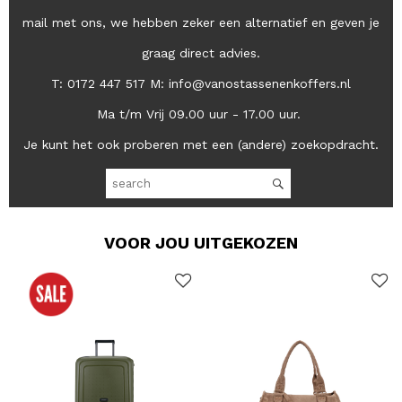
mail met ons, we hebben zeker een alternatief en geven je
graag direct advies.
T: 0172 447 517 M: info@vanostassenenkoffers.nl
Ma t/m Vrij 09.00 uur - 17.00 uur.
Je kunt het ook proberen met een (andere) zoekopdracht.
VOOR JOU UITGEKOZEN