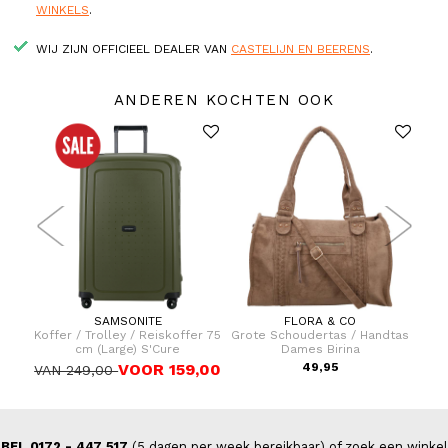
WINKELS
.
WIJ ZIJN OFFICIEEL DEALER VAN
CASTELIJN EN BEERENS
.
ANDEREN KOCHTEN OOK
SAMSONITE
FLORA & CO
dtas
Koffer / Trolley / Reiskoffer 75
Grote Schoudertas / Handtas
Koff
cm (Large) S'Cure
Dames Birina
VOOR 159,00
49,95
VAN 249,00
VAN
BEL 0172 - 447 517
(5 dagen per week bereikbaar) of zoek een winkel