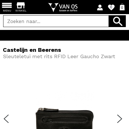
0
0
MENU
WINKEL
Vandaag bestel
Castelijn en Beerens
Sleuteletui met rits RFID Leer Gaucho Zwart