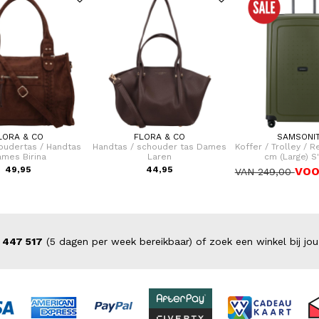
LORA & CO
FLORA & CO
SAMSONI
oudertas / Handtas
Handtas / schouder tas Dames
Koffer / Trolley / R
mes Birina
Laren
cm (Large) S
49,95
44,95
VOO
VAN 249,00
 447 517
(5 dagen per week bereikbaar) of zoek een winkel bij jou