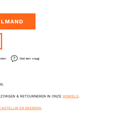
ELMAND
enden
Stel een vraag
5.
BEZORGEN & RETOURNEREN IN ONZE
WINKELS
.
CASTELIJN EN BEERENS
.