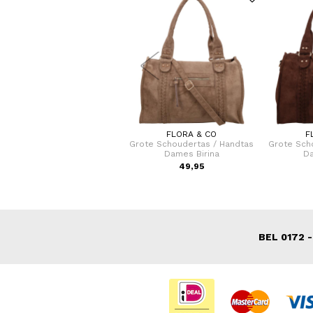
SAMSONITE
FLORA & CO
F
fer / Trolley / Reiskoffer 69
Grote Schoudertas / Handtas
Grote Sch
cm (Medium) S'Cure
Dames Birina
Da
VOOR 149,00
49,95
N 229,00
BEL 0172 -