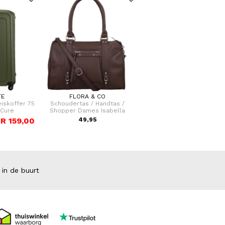
TE
FLORA & CO
SAMSONITE
eiskoffer 75
Schoudertas / Handtas /
Koffer / Trolley / Reiskoffe
'Cure
Shopper Dames Isabella
cm (Large) S'Cure
R 159,00
49,95
VOOR 159
VAN 249,00
 in de buurt