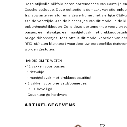
Deze stijlvolle billfold heren portemonnee van Castelijn e
Gaucho collectie. Deze collectie is gemaakt van stierenle
transparante verfstof en afgewerkt met het sierlijke C&B-l
aan de voorzijde. Aan de binnenzijde van dit model in de kl
opbergmogelijkheden. Zo is deze portemonnee voorzien va
pasjes, een ritsvakje, een muntgeldvak met drukknoopsluit
briegeld/bonnetjes. Tenslotte is dit model voorzien van e
RFID-signalen blokkeert waardoor uw persoonlijke gegeven
worden gestolen.
HANDIG OM TE WETEN
- 12 vakken voor pasjes
- 1 ritsvakje
- 1 muntgeldvak met drukknoopsluiting
- 2 vakken voor briefgeld/bonnetjes
- RFID-beveiligd
- Goudkleurige hardware
ARTIKELGEGEVENS