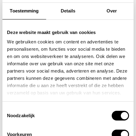
Toestemming
Details
Over
FLORA & CO
SAMSONITE
grote schoudertas /
koffer / trolley /
Deze website maakt gebruik van cookies
handtas dames birina
reiskoffer 75 cm (large)
We gebruiken cookies om content en advertenties te
personaliseren, om functies voor social media te bieden
s'cure
49,95
en om ons websiteverkeer te analyseren. Ook delen we
VOOR 159,00
VAN 249,00
informatie over uw gebruik van onze site met onze
partners voor social media, adverteren en analyse. Deze
partners kunnen deze gegevens combineren met andere
informatie die u aan ze heeft verstrekt of die ze hebben
POPULAIRE EN BEST VERKOCHT
verzameld op basis van uw gebruik van hun services.
Toestemmingsselectie
Noodzakelijk
Voorkeuren