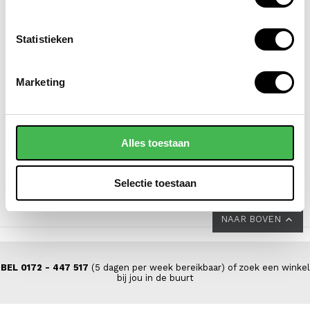
Statistieken
FLORA & CO
NEW REBELS
Marketing
grote schoudertas /
laptoprugzak /
handtas dames
laptoptas / schooltas
saffiano nora
15.6 inch william
Alles toestaan
44,95
69,95
Selectie toestaan
NAAR BOVEN
BEL 0172 - 447 517
(5 dagen per week bereikbaar) of zoek een winkel
bij jou in de buurt