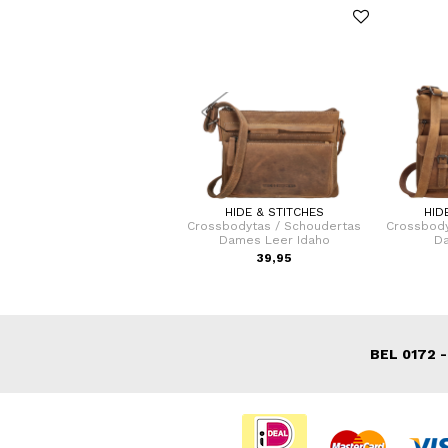
GIGI FRATELLI
HIDE & STITCHES
HID
houdertas / Handtas Dames
Crossbodytas / Schoudertas
Crossbody
Leer Romance
Dames Leer Idaho
D
229,00
39,95
BEL 0172 -