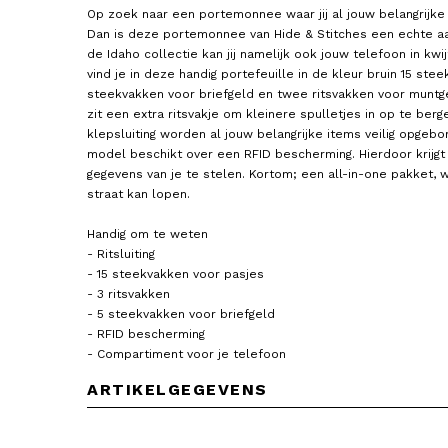
Op zoek naar een portemonnee waar jij al jouw belangrijke e
Dan is deze portemonnee van Hide & Stitches een echte aan
de Idaho collectie kan jij namelijk ook jouw telefoon in kwijt
vind je in deze handig portefeuille in de kleur bruin 15 ste
steekvakken voor briefgeld en twee ritsvakken voor muntg
zit een extra ritsvakje om kleinere spulletjes in op te ber
klepsluiting worden al jouw belangrijke items veilig opgebor
model beschikt over een RFID bescherming. Hierdoor krijg
SPIKES & SPARROW
BEAR DESIGN
Portemonnee / Portefeuille
Portemonnee / Portefuil
gegevens van je te stelen. Kortom; een all-in-one pakket, wa
Dames Leer Teton
Dames Leer Emma
straat kan lopen.
24,95
55,00
Handig om te weten
- Ritsluiting
- 15 steekvakken voor pasjes
- 3 ritsvakken
- 5 steekvakken voor briefgeld
- RFID bescherming
- Compartiment voor je telefoon
ARTIKELGEGEVENS