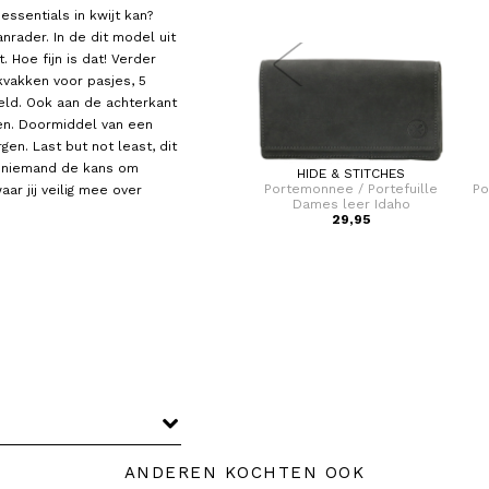
ssentials in kwijt kan?
rader. In de dit model uit
. Hoe fijn is dat! Verder
ekvakken voor pasjes, 5
eld. Ook aan de achterkant
gen. Doormiddel van een
gen. Last but not least, dit
t niemand de kans om
BURKELY
HIDE & STITCHES
le
Portemonnee / Portefeuille met
Portemonnee / Portefuille
Po
ar jij veilig mee over
rits Dames Leer Cool Colbie
Dames leer Idaho
39,95
29,95
ANDEREN KOCHTEN OOK