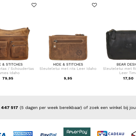
E & STITCHES
HIDE & STITCHES
BEAR DES
tas / Schoudertas
Sleuteletui met rits Leer Idaho
Sleuteletui met 
ames Idaho
Leer Tim
79,95
9,95
17,50
 447 517
(5 dagen per week bereikbaar) of zoek een winkel bij jou