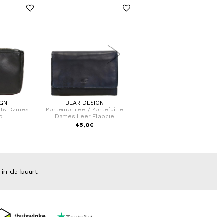
IGN
BEAR DESIGN
BY LIN
Rits Dames
Portemonnee / Portefuille
Sleutelhanger Tulip
o
Dames Leer Flappie
45,00
11,50
 in de buurt