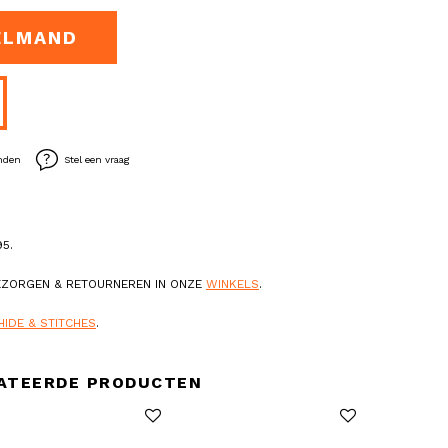
ELMAND
enden
Stel een vraag
5.
BEZORGEN & RETOURNEREN IN ONZE
WINKELS
.
HIDE & STITCHES
.
ATEERDE PRODUCTEN