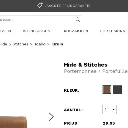
LAAGSTE PRIJSGARANTIE
ASSEN
WERKTASSEN
RUGZAKKEN
PORTEMONNE
Hide & Stitches
>
Idaho
>
Bruin
Hide & Stitches
Portemonnee / Portefuille
KLEUR:
AANTAL:
PRIJS:
29,95