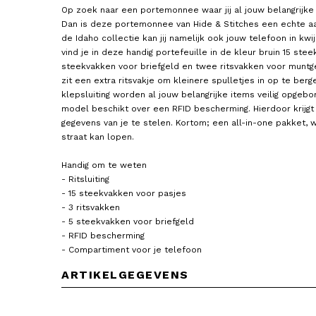
Op zoek naar een portemonnee waar jij al jouw belangrijke e
Dan is deze portemonnee van Hide & Stitches een echte aan
de Idaho collectie kan jij namelijk ook jouw telefoon in kwijt
vind je in deze handig portefeuille in de kleur bruin 15 ste
steekvakken voor briefgeld en twee ritsvakken voor muntg
zit een extra ritsvakje om kleinere spulletjes in op te ber
klepsluiting worden al jouw belangrijke items veilig opgebor
model beschikt over een RFID bescherming. Hierdoor krijg
gegevens van je te stelen. Kortom; een all-in-one pakket, wa
straat kan lopen.
Handig om te weten
- Ritsluiting
- 15 steekvakken voor pasjes
- 3 ritsvakken
- 5 steekvakken voor briefgeld
- RFID bescherming
- Compartiment voor je telefoon
ARTIKELGEGEVENS