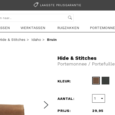
LAAGSTE PRIJSGARANTIE
ASSEN
WERKTASSEN
RUGZAKKEN
PORTEMONNE
Hide & Stitches
>
Idaho
>
Bruin
Hide & Stitches
Portemonnee / Portefuille
KLEUR:
AANTAL:
PRIJS:
29,95