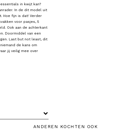
ssentials in kwijt kan?
rader. In de dit model uit
. Hoe fijn is dat! Verder
ekvakken voor pasjes, 5
eld. Ook aan de achterkant
gen. Doormiddel van een
gen. Last but not least, dit
t niemand de kans om
ar jij veilig mee over
ANDEREN KOCHTEN OOK