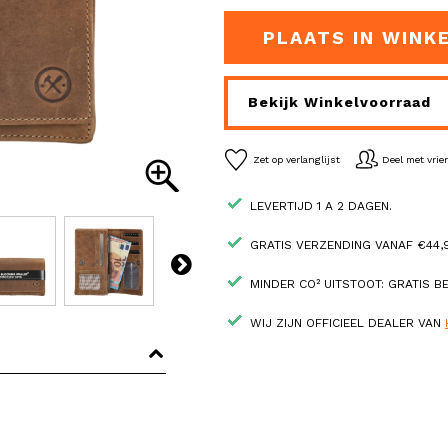
PLAATS IN WINK
Bekijk Winkelvoorraad
Zet op verlanglijst
Deel met vri
LEVERTIJD 1 A 2 DAGEN.
GRATIS VERZENDING VANAF €44,9
MINDER CO² UITSTOOT: GRATIS 
WIJ ZIJN OFFICIEEL DEALER VAN