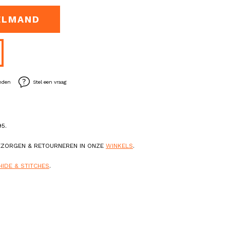
ELMAND
enden
Stel een vraag
5.
BEZORGEN & RETOURNEREN IN ONZE
WINKELS
.
HIDE & STITCHES
.