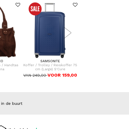
CO
SAMSONITE
SAMSONITE
 / Handtas
Koffer / Trolley / Reiskoffer 75
Koffer / Trolley / Reiskoffe
ina
cm (Large) S'Cure
cm (Medium) S'Cure
VOOR 159,00
VOOR 149
VAN 249,00
VAN 229,00
 in de buurt