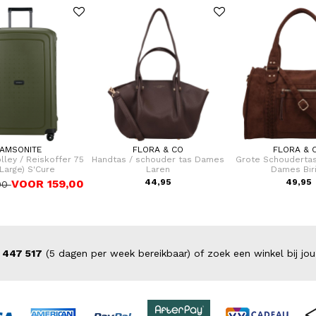
AMSONITE
FLORA & CO
FLORA & 
olley / Reiskoffer 75
Handtas / schouder tas Dames
Grote Schoudertas
Large) S'Cure
Laren
Dames Bir
VOOR 159,00
44,95
49,95
00
 447 517
(5 dagen per week bereikbaar) of zoek een winkel bij jou