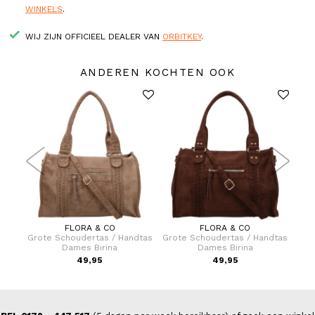
WINKELS
.
WIJ ZIJN OFFICIEEL DEALER VAN
ORBITKEY
.
ANDEREN KOCHTEN OOK
FLORA & CO
FLORA & CO
er 75
Grote Schoudertas / Handtas
Grote Schoudertas / Handtas
Hand
Dames Birina
Dames Birina
9,00
49,95
49,95