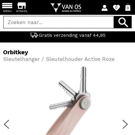
0
0
MENU
WINKEL
Gratis verzending vanaf 44,95
Orbitkey
Sleutelhanger / Sleutelhouder Active Roze