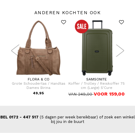
ANDEREN KOCHTEN OOK
FLORA & CO
SAMSONITE
dtas
Grote Schoudertas / Handtas
Koffer / Trolley / Reiskoffer 75
Hand
Dames Birina
cm (Large) S'Cure
49,95
VOOR 159,00
VAN 249,00
BEL 0172 - 447 517
(5 dagen per week bereikbaar) of zoek een winkel
bij jou in de buurt